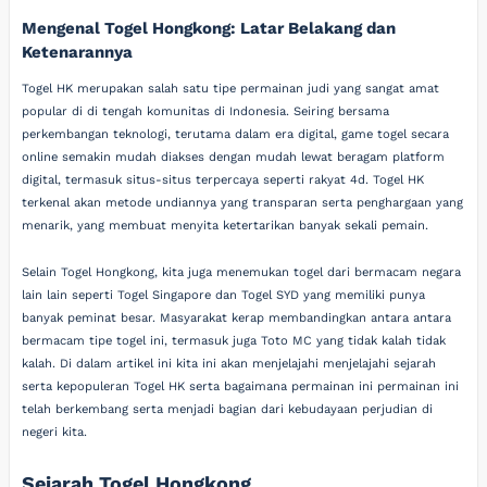
Mengenal Togel Hongkong: Latar Belakang dan
Ketenarannya
Togel HK merupakan salah satu tipe permainan judi yang sangat amat
popular di di tengah komunitas di Indonesia. Seiring bersama
perkembangan teknologi, terutama dalam era digital, game togel secara
online semakin mudah diakses dengan mudah lewat beragam platform
digital, termasuk situs-situs terpercaya seperti rakyat 4d. Togel HK
terkenal akan metode undiannya yang transparan serta penghargaan yang
menarik, yang membuat menyita ketertarikan banyak sekali pemain.
Selain Togel Hongkong, kita juga menemukan togel dari bermacam negara
lain lain seperti Togel Singapore dan Togel SYD yang memiliki punya
banyak peminat besar. Masyarakat kerap membandingkan antara antara
bermacam tipe togel ini, termasuk juga Toto MC yang tidak kalah tidak
kalah. Di dalam artikel ini kita ini akan menjelajahi menjelajahi sejarah
serta kepopuleran Togel HK serta bagaimana permainan ini permainan ini
telah berkembang serta menjadi bagian dari kebudayaan perjudian di
negeri kita.
Sejarah Togel Hongkong