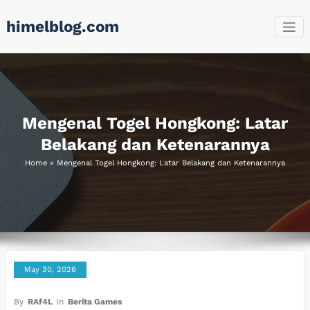
Skip
himelblog.com
to
content
Mengenal Togel Hongkong: Latar
Belakang dan Ketenarannya
Home
»
Mengenal Togel Hongkong: Latar Belakang dan Ketenarannya
May 30, 2026
By
RAf4L
In
Berita Games