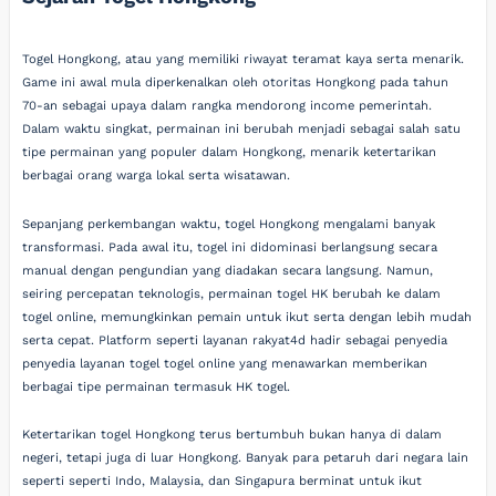
Togel Hongkong, atau yang memiliki riwayat teramat kaya serta menarik.
Game ini awal mula diperkenalkan oleh otoritas Hongkong pada tahun
70-an sebagai upaya dalam rangka mendorong income pemerintah.
Dalam waktu singkat, permainan ini berubah menjadi sebagai salah satu
tipe permainan yang populer dalam Hongkong, menarik ketertarikan
berbagai orang warga lokal serta wisatawan.
Sepanjang perkembangan waktu, togel Hongkong mengalami banyak
transformasi. Pada awal itu, togel ini didominasi berlangsung secara
manual dengan pengundian yang diadakan secara langsung. Namun,
seiring percepatan teknologis, permainan togel HK berubah ke dalam
togel online, memungkinkan pemain untuk ikut serta dengan lebih mudah
serta cepat. Platform seperti layanan rakyat4d hadir sebagai penyedia
penyedia layanan togel togel online yang menawarkan memberikan
berbagai tipe permainan termasuk HK togel.
Ketertarikan togel Hongkong terus bertumbuh bukan hanya di dalam
negeri, tetapi juga di luar Hongkong. Banyak para petaruh dari negara lain
seperti seperti Indo, Malaysia, dan Singapura berminat untuk ikut