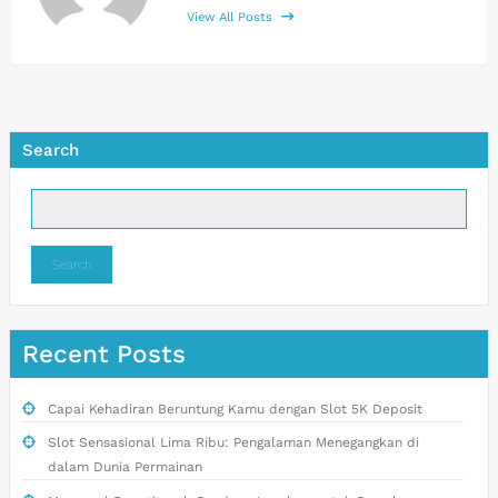
View All Posts
Search
Search
Recent Posts
Capai Kehadiran Beruntung Kamu dengan Slot 5K Deposit
Slot Sensasional Lima Ribu: Pengalaman Menegangkan di
dalam Dunia Permainan