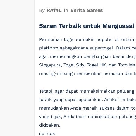
By
RAf4L
In
Berita Games
Saran Terbaik untuk Menguasai 
Permainan togel semakin populer di antara p
platform sebagaimana supertogel. Dalam p
agar memenangkan penghargaan besar deng
Singapura, Togel Sdy, Togel HK, dan Toto Ma
masing-masing memberikan perasaan dan k
Tetapi, agar dapat memaksimalkan peluang
taktik yang dapat apalasikan. Artikel ini b
memudahkan Anda meraih sukses dalam toge
yang bijak, Anda bisa meningkatkan pelua
didoakan.
spintax