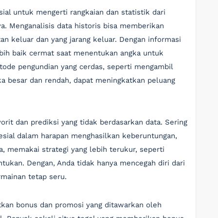
ial untuk mengerti rangkaian dan statistik dari
. Menganalisis data historis bisa memberikan
 keluar dan yang jarang keluar. Dengan informasi
ebih baik cermat saat menentukan angka untuk
tode pengundian yang cerdas, seperti mengambil
ka besar dan rendah, dapat meningkatkan peluang
orit dan prediksi yang tidak berdasarkan data. Sering
esial dalam harapan menghasilkan keberuntungan,
a, memakai strategi yang lebih terukur, seperti
ntukan. Dengan, Anda tidak hanya mencegah diri dari
rmainan tetap seru.
tkan bonus dan promosi yang ditawarkan oleh