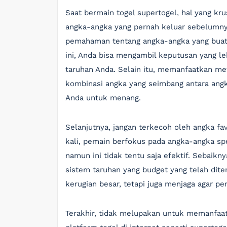
Saat bermain togel supertogel, hal yang krus
angka-angka yang pernah keluar sebelumnya
pemahaman tentang angka-angka yang buatan
ini, Anda bisa mengambil keputusan yang l
taruhan Anda. Selain itu, memanfaatkan me
kombinasi angka yang seimbang antara ang
Anda untuk menang.
Selanjutnya, jangan terkecoh oleh angka fav
kali, pemain berfokus pada angka-angka sp
namun ini tidak tentu saja efektif. Sebaikny
sistem taruhan yang budget yang telah dite
kerugian besar, tetapi juga menjaga agar pe
Terakhir, tidak melupakan untuk memanfaa