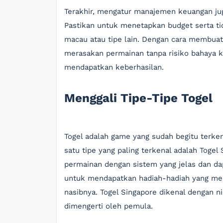
Terakhir, mengatur manajemen keuangan juga
Pastikan untuk menetapkan budget serta tid
macau atau tipe lain. Dengan cara membuat
merasakan permainan tanpa risiko bahaya 
mendapatkan keberhasilan.
Menggali Tipe-Tipe Togel
Togel adalah game yang sudah begitu terken
satu tipe yang paling terkenal adalah Togel
permainan dengan sistem yang jelas dan da
untuk mendapatkan hadiah-hadiah yang mena
nasibnya. Togel Singapore dikenal dengan 
dimengerti oleh pemula.