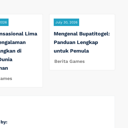
 2026
July 30, 2026
nsasional Lima
Mengenal Bupatitogel:
Pengalaman
Panduan Lengkap
ngkan di
untuk Pemula
Dunia
Berita Games
nan
Games
 by: