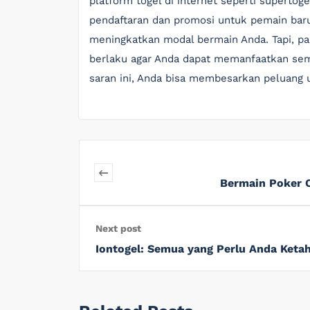
platform togel di internet seperti supertog
pendaftaran dan promosi untuk pemain baru
meningkatkan modal bermain Anda. Tapi, pa
berlaku agar Anda dapat memanfaatkan se
saran ini, Anda bisa membesarkan peluang 
Bermain Poker O
Next post
Iontogel: Semua yang Perlu Anda Ketah