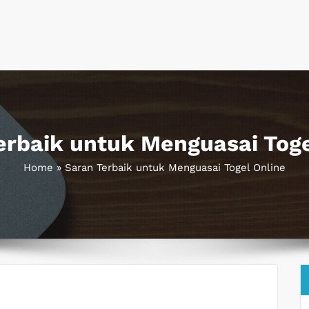
erbaik untuk Menguasai Toge
Home
»
Saran Terbaik untuk Menguasai Togel Online