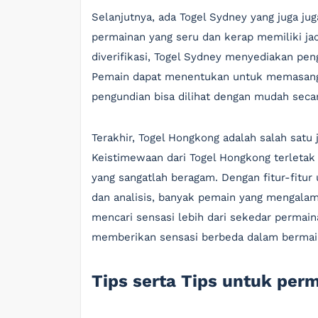
Selanjutnya, ada Togel Sydney yang juga jug
permainan yang seru dan kerap memiliki ja
diverifikasi, Togel Sydney menyediakan pe
Pemain dapat menentukan untuk memasang a
pengundian bisa dilihat dengan mudah secar
Terakhir, Togel Hongkong adalah salah satu 
Keistimewaan dari Togel Hongkong terletak
yang sangatlah beragam. Dengan fitur-fitur
dan analisis, banyak pemain yang mengalami
mencari sensasi lebih dari sekedar permain
memberikan sensasi berbeda dalam bermain 
Tips serta Tips untuk per