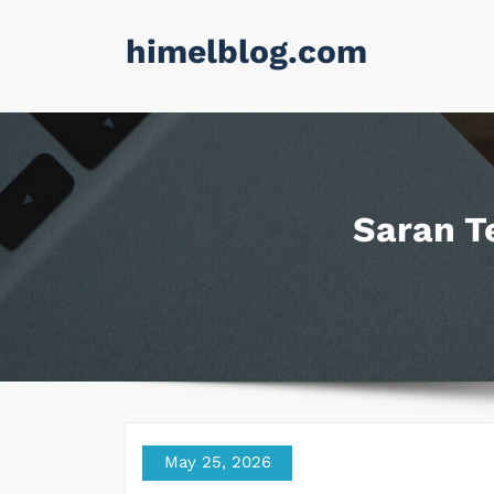
Skip
himelblog.com
to
content
Saran T
May 25, 2026