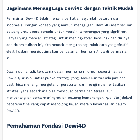
Bagaimana Menang Laga Dewi4D dengan Taktik Mudah
Permainan Dewi4D telah menarik perhatian sejumlah petaruh dari
Indonesia. Dengan konsep yang namun menggugah, Dewi 4D memberikan
peluang untuk para pemain untuk meraih kemenangan yang signifikan.
Banyak yang mencari strategi untuk meningkatkan kemungkinan dirinya,
dan dalam tulisan ini, kita hendak mengulas sejumlah cara yang efektif
efektif dalam mengoptimalkan pengalaman bermain Anda di permainan
ini.
Dalam dunia judi, terutama dalam permainan nomor seperti halnya
Dewi4D, krusial untuk punya strategi yang. Meskipun tak ada jaminan
pasti bisa menang, mengetahui peraturan dan mengimplementasikan
strategi yang sederhana bisa membuat permainan terasa jauh
menyenangkan serta meningkatkan peluang kemenangan. Ayo kita jelajahi
beberapa tips yang dapat menolong kalian meraih keberhasilan dalam
Dewi4D.
Pemahaman Fondasi Dewi4D