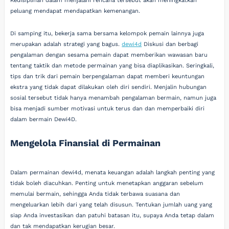
Kedisiplinan dalam menjalani rencana tersebut akan meningkatkan
peluang mendapat mendapatkan kemenangan.
Di samping itu, bekerja sama bersama kelompok pemain lainnya juga
merupakan adalah strategi yang bagus.
dewi4d
Diskusi dan berbagi
pengalaman dengan sesama pemain dapat memberikan wawasan baru
tentang taktik dan metode permainan yang bisa diaplikasikan. Seringkali,
tips dan trik dari pemain berpengalaman dapat memberi keuntungan
ekstra yang tidak dapat dilakukan oleh diri sendiri. Menjalin hubungan
sosial tersebut tidak hanya menambah pengalaman bermain, namun juga
bisa menjadi sumber motivasi untuk terus dan dan memperbaiki diri
dalam bermain Dewi4D.
Mengelola Finansial di Permainan
Dalam permainan dewi4d, menata keuangan adalah langkah penting yang
tidak boleh diacuhkan. Penting untuk menetapkan anggaran sebelum
memulai bermain, sehingga Anda tidak terbawa suasana dan
mengeluarkan lebih dari yang telah disusun. Tentukan jumlah uang yang
siap Anda investasikan dan patuhi batasan itu, supaya Anda tetap dalam
dan tak mendapatkan kerugian besar.