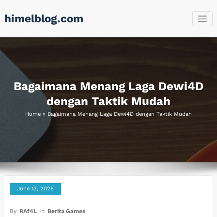
Skip
himelblog.com
to
content
Bagaimana Menang Laga Dewi4D
dengan Taktik Mudah
Home
»
Bagaimana Menang Laga Dewi4D dengan Taktik Mudah
June 13, 2026
By
RAf4L
In
Berita Games