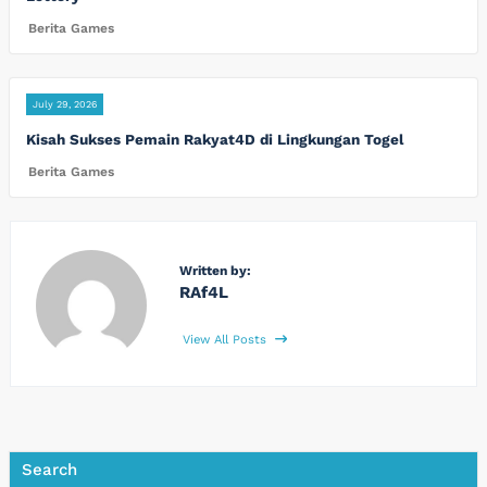
Berita Games
July 29, 2026
Kisah Sukses Pemain Rakyat4D di Lingkungan Togel
Berita Games
Written by:
RAf4L
View All Posts
Search