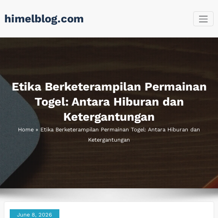
Skip
himelblog.com
to
content
Etika Berketerampilan Permainan
Togel: Antara Hiburan dan
Ketergantungan
Home
»
Etika Berketerampilan Permainan Togel: Antara Hiburan dan
Ketergantungan
June 8, 2026