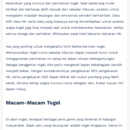
kecanduan yang muncul dari permainan togel. Saat seseorang mulai
terlibat dan berharap lebih banyak dari sekadar hiburan, potensi untuk
mengalami masalah keuangan dan emosional semakin bertambah. Data
SGP data HK, serta data yang biasanya sering dimanfaatkan untuk analisis
angka togel juga bisa menjadi alat untuk membenarkan kecanduan, ketika
semua tenaga dan perhatian difokuskan pada hasil keluaran keluaran HK.
Hal yang penting untuk mengetahui limit ketika bermain togel.
Memposisikan togel cuma sebatas hiburan dapat menjadi kunci untuk
mengapresiasi permainan ini tanpa ke dalam situasi ketergantungan.
Sebagai penggemar togel, kita perlu mengenali kapan kebahagiaan beralih
menjadi beban. Dengan konsekuensinya, pengeluaran SDY, pengeluaran
HK, serta pengeluaran SGP dapat dilihat dari sudut pandang yang lebih
sehat, dimana setiap angka muncul cuma sebagian dari, bukan tujuan inti
dalam hidup.
Macam-Macam Togel
Di alam togel, terdapat berbagai jenis game yang terkenal di kalangan
masyarakat. Salah satu yang terpopuler adalah togel Singapore. Game ini