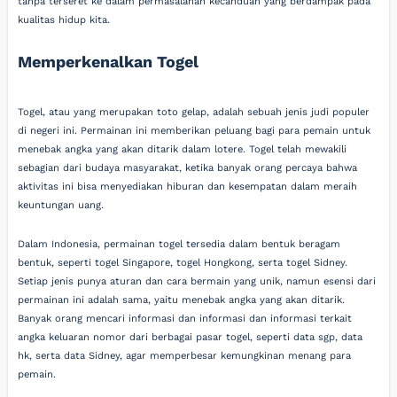
tanpa terseret ke dalam permasalahan kecanduan yang berdampak pada
kualitas hidup kita.
Memperkenalkan Togel
Togel, atau yang merupakan toto gelap, adalah sebuah jenis judi populer
di negeri ini. Permainan ini memberikan peluang bagi para pemain untuk
menebak angka yang akan ditarik dalam lotere. Togel telah mewakili
sebagian dari budaya masyarakat, ketika banyak orang percaya bahwa
aktivitas ini bisa menyediakan hiburan dan kesempatan dalam meraih
keuntungan uang.
Dalam Indonesia, permainan togel tersedia dalam bentuk beragam
bentuk, seperti togel Singapore, togel Hongkong, serta togel Sidney.
Setiap jenis punya aturan dan cara bermain yang unik, namun esensi dari
permainan ini adalah sama, yaitu menebak angka yang akan ditarik.
Banyak orang mencari informasi dan informasi dan informasi terkait
angka keluaran nomor dari berbagai pasar togel, seperti data sgp, data
hk, serta data Sidney, agar memperbesar kemungkinan menang para
pemain.