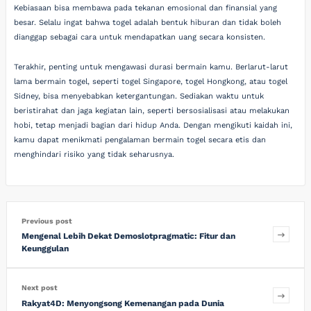
Kebiasaan bisa membawa pada tekanan emosional dan finansial yang
besar. Selalu ingat bahwa togel adalah bentuk hiburan dan tidak boleh
dianggap sebagai cara untuk mendapatkan uang secara konsisten.
Terakhir, penting untuk mengawasi durasi bermain kamu. Berlarut-larut
lama bermain togel, seperti togel Singapore, togel Hongkong, atau togel
Sidney, bisa menyebabkan ketergantungan. Sediakan waktu untuk
beristirahat dan jaga kegiatan lain, seperti bersosialisasi atau melakukan
hobi, tetap menjadi bagian dari hidup Anda. Dengan mengikuti kaidah ini,
kamu dapat menikmati pengalaman bermain togel secara etis dan
menghindari risiko yang tidak seharusnya.
Previous post
Mengenal Lebih Dekat Demoslotpragmatic: Fitur dan
Keunggulan
Next post
Rakyat4D: Menyongsong Kemenangan pada Dunia