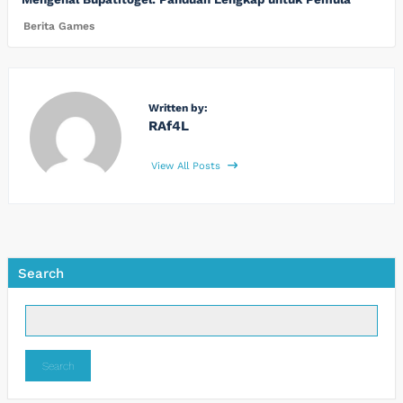
Berita Games
Written by:
RAf4L
View All Posts
Search
Search