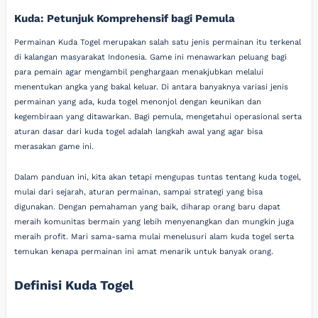
Kuda: Petunjuk Komprehensif bagi Pemula
Permainan Kuda Togel merupakan salah satu jenis permainan itu terkenal
di kalangan masyarakat Indonesia. Game ini menawarkan peluang bagi
para pemain agar mengambil penghargaan menakjubkan melalui
menentukan angka yang bakal keluar. Di antara banyaknya variasi jenis
permainan yang ada, kuda togel menonjol dengan keunikan dan
kegembiraan yang ditawarkan. Bagi pemula, mengetahui operasional serta
aturan dasar dari kuda togel adalah langkah awal yang agar bisa
merasakan game ini.
Dalam panduan ini, kita akan tetapi mengupas tuntas tentang kuda togel,
mulai dari sejarah, aturan permainan, sampai strategi yang bisa
digunakan. Dengan pemahaman yang baik, diharap orang baru dapat
meraih komunitas bermain yang lebih menyenangkan dan mungkin juga
meraih profit. Mari sama-sama mulai menelusuri alam kuda togel serta
temukan kenapa permainan ini amat menarik untuk banyak orang.
Definisi Kuda Togel