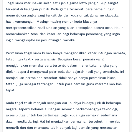
Togel kuda merupakan salah satu jenis game lotto yang cukup sangat
terkenal di kalangan publik. Pada game tersebut, para pemain ingin
menentukan angka yang terkait dengan kuda untuk guna mendapatkan
hasil kemenangan. Masing-masing nomor kuda biasanya
merepresentasikan hasil undian yang akan ditetapkan secara acak. Hal ini
menambahkan tensi dan keseruan bagi beberapa pemenang yang ingin
ingin mengeksplorasi peruntungan mereka.
Permainan togel kuda bukan hanya mengandalkan keberuntungan semata,
tetapi juga taktik serta analisis. Sebagian besar pemain yang
menggunakan memakai cara tertentu dalam menentukan angka yang
dipilih, seperti mengamati pola-pola dan sejarah hasil yang terdahulu. Ini
menjadikan permainan tersebut tidak hanya hanya permainan biasa,
tetapi juga sebagai tantangan untuk para pemain guna meramalkan hasil
tepat.
Kuda togel telah menjadi sebagian dari budaya budaya judi di beberapa
negara, seperti Indonesia. Dengan semakin berkembangnya teknologi,
aksesibilitas untuk berpartisipasi togel kuda juga semakin sederhana
dalam media daring. Hal ini menjadikan permainan tersebut ini menjadi
menarik dan dan mencapai lebih banyak lagi pemain yang merasakan