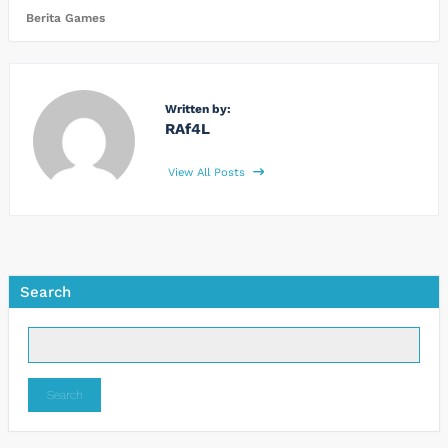
Berita Games
Written by:
RAf4L
View All Posts
Search
Search