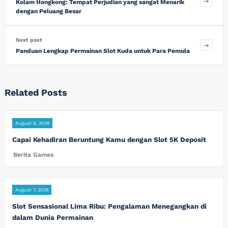
Kolam Hongkong: Tempat Perjudian yang sangat Menarik
dengan Peluang Besar
Next post
Panduan Lengkap Permainan Slot Kuda untuk Para Pemula
Related Posts
August 8, 2026
Capai Kehadiran Beruntung Kamu dengan Slot 5K Deposit
Berita Games
August 7, 2026
Slot Sensasional Lima Ribu: Pengalaman Menegangkan di
dalam Dunia Permainan