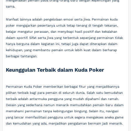
mengenalkan pemain pada orang-orang baru dengan kepentingan yang
sama.
Manfaat lainnya adalah pengelolaan emosi serta jiwa. Permainan kuda
poker mengajarkan pesertanya untuk tetap tenang di tengah tekanan,
belajar mengatur perasaan, dan menyikapi hasil positif dan kekalahan
dalam sportif. Sifat serta jiwa yang terbentuk sepanjang permainan tidak
hanya berguna dalam kegiatan ini, tetapi juga dapat diterapkan dalam
kehidupan, yang membantu pemain untuk lebih kuat dalam berharap
berbagai tantangan.
Keunggulan Terbaik dalam Kuda Poker
Permainan Kuda Poker memberikan berbagai fitur yang menjadikannya
pilihan terbaik bagi para pemain di seluruh dunia. Salah satu kemudahan
terbaik adalah antarmuka pengguna yang mudah dipahami dan ramah.
Desain yang sederhana namun menarik memudahkan pemain baru dalam
memahami permainan tanpa kebingungan bingung. Selain itu, navigasi
yang lancar memfasilitasi pengguna untuk segera mengakses aneka game
dan kemudahan yang ada, menjadikan pengalaman bermain jadi menarik.