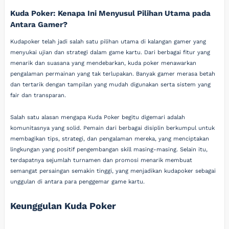
Kuda Poker: Kenapa Ini Menyusul Pilihan Utama pada
Antara Gamer?
Kudapoker telah jadi salah satu pilihan utama di kalangan gamer yang
menyukai ujian dan strategi dalam game kartu. Dari berbagai fitur yang
menarik dan suasana yang mendebarkan, kuda poker menawarkan
pengalaman permainan yang tak terlupakan. Banyak gamer merasa betah
dan tertarik dengan tampilan yang mudah digunakan serta sistem yang
fair dan transparan.
Salah satu alasan mengapa Kuda Poker begitu digemari adalah
komunitasnya yang solid. Pemain dari berbagai disiplin berkumpul untuk
membagikan tips, strategi, dan pengalaman mereka, yang menciptakan
lingkungan yang positif pengembangan skill masing-masing. Selain itu,
terdapatnya sejumlah turnamen dan promosi menarik membuat
semangat persaingan semakin tinggi, yang menjadikan kudapoker sebagai
unggulan di antara para penggemar game kartu.
Keunggulan Kuda Poker