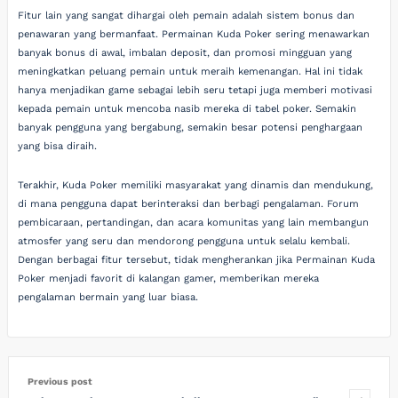
Fitur lain yang sangat dihargai oleh pemain adalah sistem bonus dan
penawaran yang bermanfaat. Permainan Kuda Poker sering menawarkan
banyak bonus di awal, imbalan deposit, dan promosi mingguan yang
meningkatkan peluang pemain untuk meraih kemenangan. Hal ini tidak
hanya menjadikan game sebagai lebih seru tetapi juga memberi motivasi
kepada pemain untuk mencoba nasib mereka di tabel poker. Semakin
banyak pengguna yang bergabung, semakin besar potensi penghargaan
yang bisa diraih.
Terakhir, Kuda Poker memiliki masyarakat yang dinamis dan mendukung,
di mana pengguna dapat berinteraksi dan berbagi pengalaman. Forum
pembicaraan, pertandingan, dan acara komunitas yang lain membangun
atmosfer yang seru dan mendorong pengguna untuk selalu kembali.
Dengan berbagai fitur tersebut, tidak mengherankan jika Permainan Kuda
Poker menjadi favorit di kalangan gamer, memberikan mereka
pengalaman bermain yang luar biasa.
Previous post