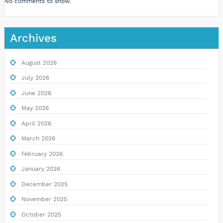
No comments to show.
Archives
August 2026
July 2026
June 2026
May 2026
April 2026
March 2026
February 2026
January 2026
December 2025
November 2025
October 2025