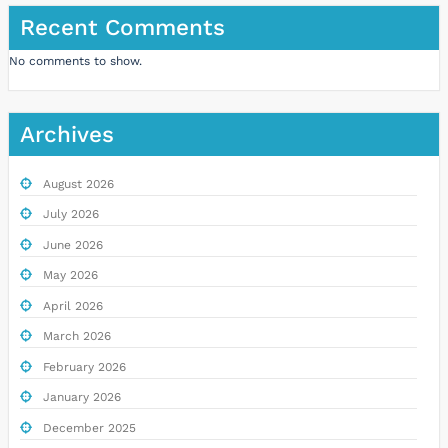
Recent Comments
No comments to show.
Archives
August 2026
July 2026
June 2026
May 2026
April 2026
March 2026
February 2026
January 2026
December 2025