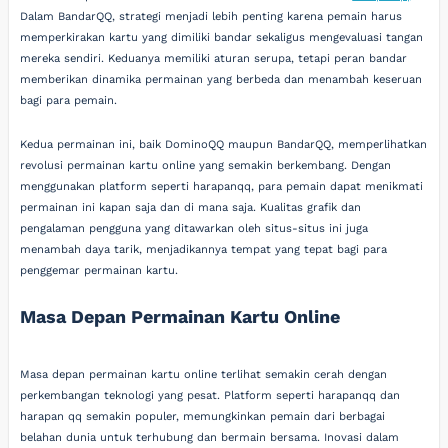
Dalam BandarQQ, strategi menjadi lebih penting karena pemain harus
memperkirakan kartu yang dimiliki bandar sekaligus mengevaluasi tangan
mereka sendiri. Keduanya memiliki aturan serupa, tetapi peran bandar
memberikan dinamika permainan yang berbeda dan menambah keseruan
bagi para pemain.
Kedua permainan ini, baik DominoQQ maupun BandarQQ, memperlihatkan
revolusi permainan kartu online yang semakin berkembang. Dengan
menggunakan platform seperti harapanqq, para pemain dapat menikmati
permainan ini kapan saja dan di mana saja. Kualitas grafik dan
pengalaman pengguna yang ditawarkan oleh situs-situs ini juga
menambah daya tarik, menjadikannya tempat yang tepat bagi para
penggemar permainan kartu.
Masa Depan Permainan Kartu Online
Masa depan permainan kartu online terlihat semakin cerah dengan
perkembangan teknologi yang pesat. Platform seperti harapanqq dan
harapan qq semakin populer, memungkinkan pemain dari berbagai
belahan dunia untuk terhubung dan bermain bersama. Inovasi dalam