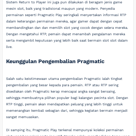
Sistem Return to Player ini juga pun dilakukan di beragam jenis game
mesin slot, baik yang tradisional maupun yang modern. Penyedia
permainan seperti Pragmatic Play seringkali menyertakan informasi RTP
dalam keterangan permainan mereka, agar gamer dapat dengan cepat
membandingkan dan dan memilih slot yang cocok dengan selera mereka.
Dengan mengetahui RTP, pemain dapat menambah pengalaman mereka
serta mengambil keputusan yang lebih baik saat bermain slot slot dalam
live.
Keunggulan Pengembalian Pragmatic
Salah satu keistimewaan utama pengembalian Pragmatic ialah tingkat
pengembalian yang besar kepada para pemain. RTP atau RTP sering
disediakan oleh Pragmatic kerap mencapai angka sangat bersaing,
sehingga membuatnya pilihan populer bagi kalangan pecinta slot. Dengan
RTP tinggi, pemain akan mendapatkan peluang yang lebih tinggi untuk
memenangkan kembali sebagian dari, sehingga kegiatan bermain menjadi
sangat memuaskan.
Di samping itu, Pragmatic Play terkenal mempunyai koleksi permainan