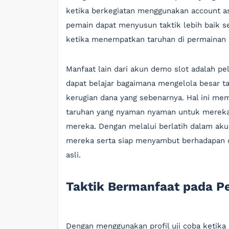
ketika berkegiatan menggunakan account as
pemain dapat menyusun taktik lebih baik ser
ketika menempatkan taruhan di permainan 
Manfaat lain dari akun demo slot adalah p
dapat belajar bagaimana mengelola besar ta
kerugian dana yang sebenarnya. Hal ini 
taruhan yang nyaman nyaman untuk mereka
mereka. Dengan melalui berlatih dalam a
mereka serta siap menyambut berhadapan de
asli.
Taktik Bermanfaat pada Pe
Dengan menggunakan profil uji coba ketika 