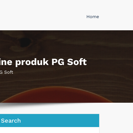
Home
ine produk PG Soft
G Soft
Search