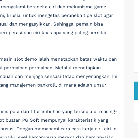
 mengalami beraneka ciri dan mekanisme game
ini, krusial untuk mengetes beraneka tipe slot agar
uai dan mengasyikkan. Sehingga, pemain bisa
operasi dan ciri khas apa yang paling bernilai
 mesin slot demo ialah menetapkan batas waktu dan
esi permainan permainan. Melalui menetapkan
anduan dan menjaga sensasi tetap menyenangkan. Ini
tang manajemen bankroll, di mana adalah unsur
isis pola dan fitur imbuhan yang tersedia di masing-
ot buatan PG Soft mempunyai karakteristik yang
husus. Dengan memahami cara cara kerja ciri-ciri ini
rbaiki level kemampuan mereka dan bersiap-siap