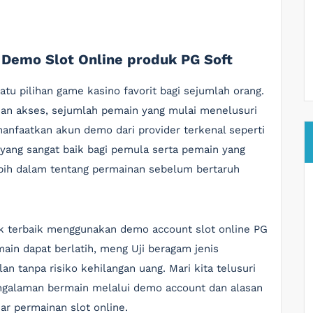
 Demo Slot Online produk PG Soft
atu pilihan game kasino favorit bagi sejumlah orang.
an akses, sejumlah pemain yang mulai menelusuri
anfaatkan akun demo dari provider terkenal seperti
yang sangat baik bagi pemula serta pemain yang
bih dalam tentang permainan sebelum bertaruh
tik terbaik menggunakan demo account slot online PG
in dapat berlatih, meng Uji beragam jenis
 tanpa risiko kehilangan uang. Mari kita telusuri
ngalaman bermain melalui demo account dan alasan
ar permainan slot online.