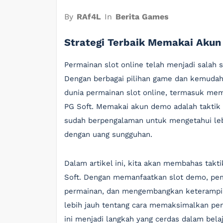
By
RAf4L
In
Berita Games
Strategi Terbaik Memakai Akun
Permainan slot online telah menjadi salah s
Dengan berbagai pilihan game dan kemudah
dunia permainan slot online, termasuk mem
PG Soft. Memakai akun demo adalah taktik 
sudah berpengalaman untuk mengetahui le
dengan uang sungguhan.
Dalam artikel ini, kita akan membahas tak
Soft. Dengan memanfaatkan slot demo, pema
permainan, dan mengembangkan keterampilan
lebih jauh tentang cara memaksimalkan pe
ini menjadi langkah yang cerdas dalam belaj