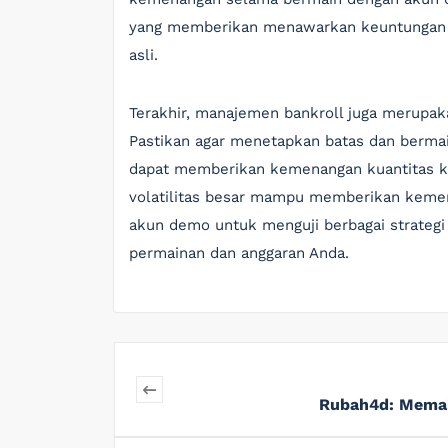
yang memberikan menawarkan keuntungan 
asli.
Terakhir, manajemen bankroll juga merupaka
Pastikan agar menetapkan batas dan bermain
dapat memberikan kemenangan kuantitas kec
volatilitas besar mampu memberikan kemena
akun demo untuk menguji berbagai strateg
permainan dan anggaran Anda.
Rubah4d: Mema