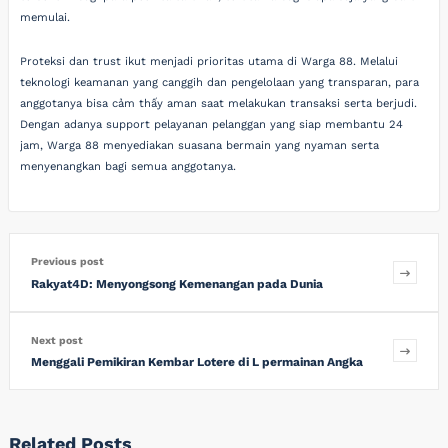
memulai.
Proteksi dan trust ikut menjadi prioritas utama di Warga 88. Melalui
teknologi keamanan yang canggih dan pengelolaan yang transparan, para
anggotanya bisa cảm thấy aman saat melakukan transaksi serta berjudi.
Dengan adanya support pelayanan pelanggan yang siap membantu 24
jam, Warga 88 menyediakan suasana bermain yang nyaman serta
menyenangkan bagi semua anggotanya.
Previous post
Rakyat4D: Menyongsong Kemenangan pada Dunia
Next post
Menggali Pemikiran Kembar Lotere di L permainan Angka
Related Posts