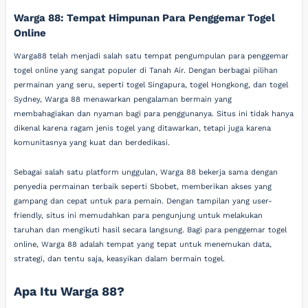
Warga 88: Tempat Himpunan Para Penggemar Togel
Online
Warga88 telah menjadi salah satu tempat pengumpulan para penggemar
togel online yang sangat populer di Tanah Air. Dengan berbagai pilihan
permainan yang seru, seperti togel Singapura, togel Hongkong, dan togel
Sydney, Warga 88 menawarkan pengalaman bermain yang
membahagiakan dan nyaman bagi para penggunanya. Situs ini tidak hanya
dikenal karena ragam jenis togel yang ditawarkan, tetapi juga karena
komunitasnya yang kuat dan berdedikasi.
Sebagai salah satu platform unggulan, Warga 88 bekerja sama dengan
penyedia permainan terbaik seperti Sbobet, memberikan akses yang
gampang dan cepat untuk para pemain. Dengan tampilan yang user-
friendly, situs ini memudahkan para pengunjung untuk melakukan
taruhan dan mengikuti hasil secara langsung. Bagi para penggemar togel
online, Warga 88 adalah tempat yang tepat untuk menemukan data,
strategi, dan tentu saja, keasyikan dalam bermain togel.
Apa Itu Warga 88?