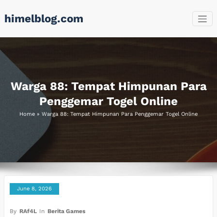
Skip
himelblog.com
to
content
Warga 88: Tempat Himpunan Para
Penggemar Togel Online
Home
»
Warga 88: Tempat Himpunan Para Penggemar Togel Online
June 8, 2026
By
RAf4L
In
Berita Games