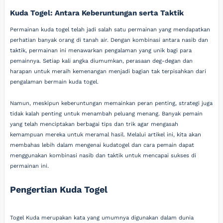
Kuda Togel: Antara Keberuntungan serta Taktik
Permainan kuda togel telah jadi salah satu permainan yang mendapatkan
perhatian banyak orang di tanah air. Dengan kombinasi antara nasib dan
taktik, permainan ini menawarkan pengalaman yang unik bagi para
pemainnya. Setiap kali angka diumumkan, perasaan deg-degan dan
harapan untuk meraih kemenangan menjadi bagian tak terpisahkan dari
pengalaman bermain kuda togel.
Namun, meskipun keberuntungan memainkan peran penting, strategi juga
tidak kalah penting untuk menambah peluang menang. Banyak pemain
yang telah menciptakan berbagai tips dan trik agar mengasah
kemampuan mereka untuk meramal hasil. Melalui artikel ini, kita akan
membahas lebih dalam mengenai kudatogel dan cara pemain dapat
menggunakan kombinasi nasib dan taktik untuk mencapai sukses di
permainan ini.
Pengertian Kuda Togel
Togel Kuda merupakan kata yang umumnya digunakan dalam dunia