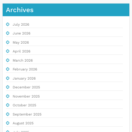
Archives
July 2026
June 2026
May 2026
April 2026
March 2026
February 2026
January 2026
December 2025
November 2025
October 2025
September 2025
August 2025