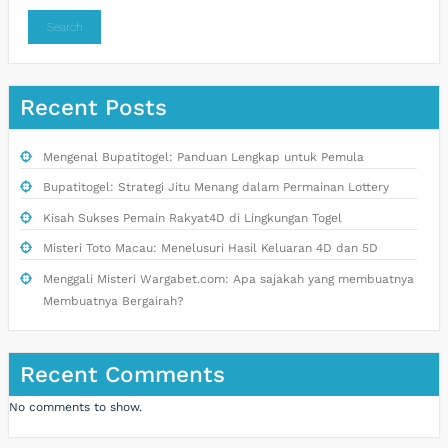
Search
Recent Posts
Mengenal Bupatitogel: Panduan Lengkap untuk Pemula
Bupatitogel: Strategi Jitu Menang dalam Permainan Lottery
Kisah Sukses Pemain Rakyat4D di Lingkungan Togel
Misteri Toto Macau: Menelusuri Hasil Keluaran 4D dan 5D
Menggali Misteri Wargabet.com: Apa sajakah yang membuatnya
Membuatnya Bergairah?
Recent Comments
No comments to show.