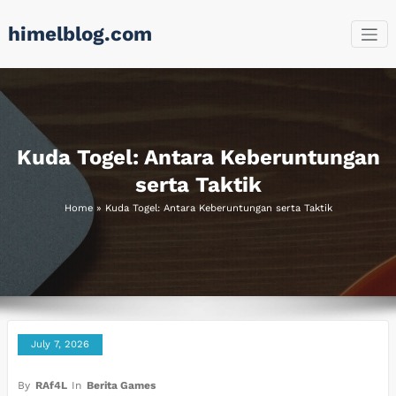
Skip
himelblog.com
to
content
Kuda Togel: Antara Keberuntungan
serta Taktik
Home
»
Kuda Togel: Antara Keberuntungan serta Taktik
July 7, 2026
By
RAf4L
In
Berita Games