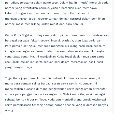
perjudian, terutama dalam game toto. Dalam hal ini, “kuda” merujuk pada
nomor yang ditentukan pemain, yaitu diharapkan akan membawa
keberuntungan saat hasil undian diumumkan. Permainan ini
menggabungkan aspek keberuntungan dengan strategi dalam pemilihan
nomor, maka menarik sejumlah minat dari para penjudi.
Game Kuda Togel umumnya mencakup pilihan nomor-nomor berdasarkan
berbagai berbagai faktor, seperti intuisi, statistik, atau juga perkiraan.
Para pemain seringkali mencoba menganalisis ulang hasil-hasil sebelum
ini agar meningkatkan kesempatan mereka dalam usaha memilih angka
yang tepat benar. Hal ini menjadikan Kuda Togel tidak hanya satu game
acak-acak, melainkan serta sebuah seni dalam meramalkan hasil-hasil
yang mungkin terjadi.
Togel Kuda juga memiliki memiliki sebuah komunitas besar sekali, di
mana para pemain saling berbagi saran serta taktik. Hubungan ini
menciptakan suasana di mana pengetahuan serta pengalaman ditransfer
antara para penggemar dari kalangan ini. Oleh karena itu, selain sebagai
sebagai bentuk hiburan, Togel Kuda pun menjadi arena untuk kolaborasi
serta pembicaraan tentang nomor-nomor chance yang diidamkan banyak
orang.