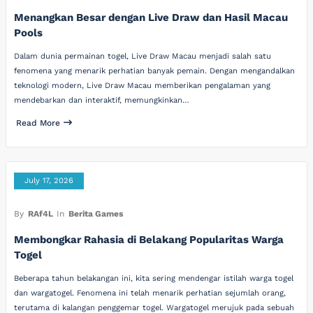
Menangkan Besar dengan Live Draw dan Hasil Macau
Pools
Dalam dunia permainan togel, Live Draw Macau menjadi salah satu
fenomena yang menarik perhatian banyak pemain. Dengan mengandalkan
teknologi modern, Live Draw Macau memberikan pengalaman yang
mendebarkan dan interaktif, memungkinkan…
Read More
July 17, 2026
By
RAf4L
In
Berita Games
Membongkar Rahasia di Belakang Popularitas Warga
Togel
Beberapa tahun belakangan ini, kita sering mendengar istilah warga togel
dan wargatogel. Fenomena ini telah menarik perhatian sejumlah orang,
terutama di kalangan penggemar togel. Wargatogel merujuk pada sebuah