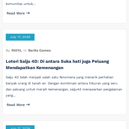
komunitas untuk…
Read More
July 17, 2026
By
RAf4L
In
Berita Games
Loteri Salju 4D: Di antara Suka hati juga Peluang
Mendapatkan Kemenangan
Salju 4D telah menjadi salah satu fenomena yang menarik perhatian
banyak orang di tanah air. Dengan kombinasi antara hiburan yang seru
dan peluang untuk meraih kemenangan, salju4d menawarkan pengalaman
yang…
Read More
July 17, 2026