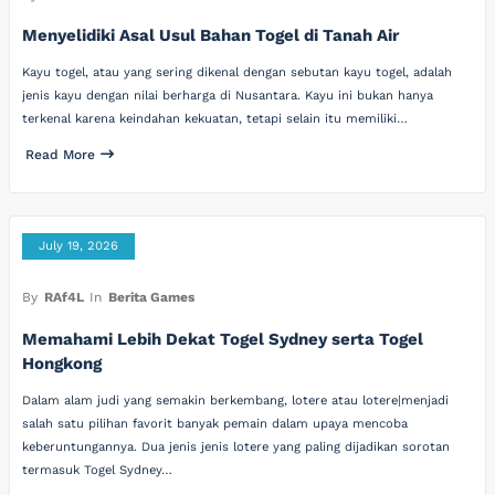
Menyelidiki Asal Usul Bahan Togel di Tanah Air
Kayu togel, atau yang sering dikenal dengan sebutan kayu togel, adalah
jenis kayu dengan nilai berharga di Nusantara. Kayu ini bukan hanya
terkenal karena keindahan kekuatan, tetapi selain itu memiliki…
Read More
July 19, 2026
By
RAf4L
In
Berita Games
Memahami Lebih Dekat Togel Sydney serta Togel
Hongkong
Dalam alam judi yang semakin berkembang, lotere atau lotere|menjadi
salah satu pilihan favorit banyak pemain dalam upaya mencoba
keberuntungannya. Dua jenis jenis lotere yang paling dijadikan sorotan
termasuk Togel Sydney…