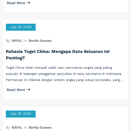
Read More
July 18, 2026
By
RAf4L
In
Berita Games
Rahasia Togel China: Mengapa Data Keluaran Ini
Penting?
Togel China telah menjadi salah satu permainan angka yang paling
populer di kalangan penggemar perjudian di Asia, terutama di Indonesia.
Permainan ini dikenal dengan sistem angka yang cukup kompleks, yang…
Read More
July 18, 2026
By
RAf4L
In
Berita Games