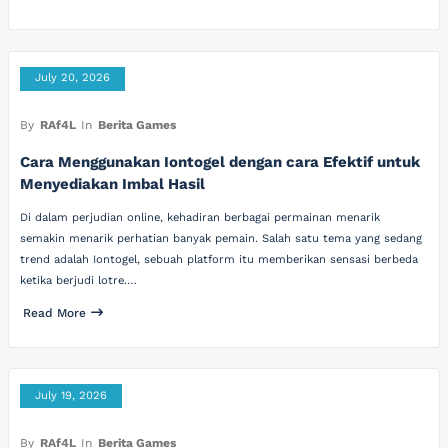
July 20, 2026
By
RAf4L
In
Berita Games
Cara Menggunakan Iontogel dengan cara Efektif untuk
Menyediakan Imbal Hasil
Di dalam perjudian online, kehadiran berbagai permainan menarik
semakin menarik perhatian banyak pemain. Salah satu tema yang sedang
trend adalah Iontogel, sebuah platform itu memberikan sensasi berbeda
ketika berjudi lotre.…
Read More
July 19, 2026
By
RAf4L
In
Berita Games