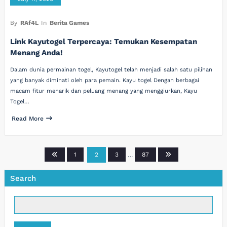
By
RAf4L
In
Berita Games
Link Kayutogel Terpercaya: Temukan Kesempatan
Menang Anda!
Dalam dunia permainan togel, Kayutogel telah menjadi salah satu pilihan
yang banyak diminati oleh para pemain. Kayu togel Dengan berbagai
macam fitur menarik dan peluang menang yang menggiurkan, Kayu
Togel…
Read More
Posts
1
2
3
…
87
pagination
Search