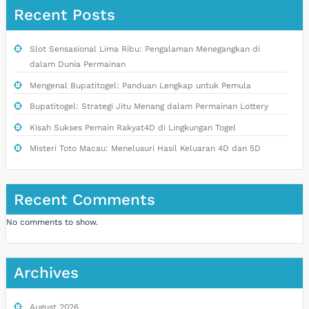
Recent Posts
Slot Sensasional Lima Ribu: Pengalaman Menegangkan di
dalam Dunia Permainan
Mengenal Bupatitogel: Panduan Lengkap untuk Pemula
Bupatitogel: Strategi Jitu Menang dalam Permainan Lottery
Kisah Sukses Pemain Rakyat4D di Lingkungan Togel
Misteri Toto Macau: Menelusuri Hasil Keluaran 4D dan 5D
Recent Comments
No comments to show.
Archives
August 2026