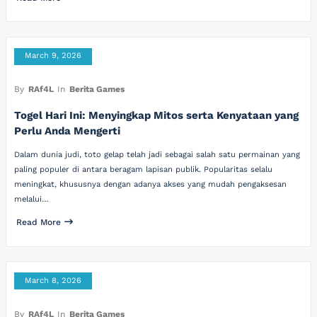
March 9, 2026
By
RAf4L
In
Berita Games
Togel Hari Ini: Menyingkap Mitos serta Kenyataan yang
Perlu Anda Mengerti
Dalam dunia judi, toto gelap telah jadi sebagai salah satu permainan yang
paling populer di antara beragam lapisan publik. Popularitas selalu
meningkat, khususnya dengan adanya akses yang mudah pengaksesan
melalui…
Read More
March 8, 2026
By
RAf4L
In
Berita Games