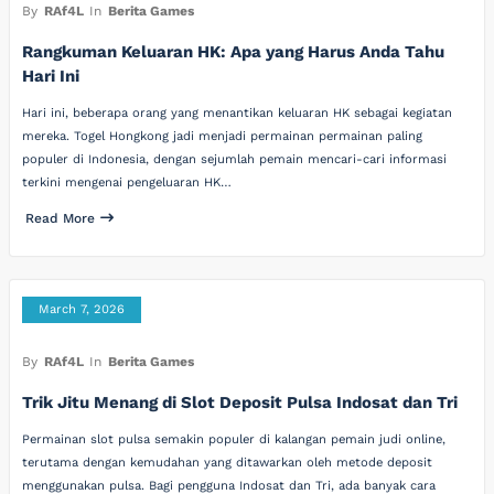
By
RAf4L
In
Berita Games
Rangkuman Keluaran HK: Apa yang Harus Anda Tahu
Hari Ini
Hari ini, beberapa orang yang menantikan keluaran HK sebagai kegiatan
mereka. Togel Hongkong jadi menjadi permainan permainan paling
populer di Indonesia, dengan sejumlah pemain mencari-cari informasi
terkini mengenai pengeluaran HK…
Read More
March 7, 2026
By
RAf4L
In
Berita Games
Trik Jitu Menang di Slot Deposit Pulsa Indosat dan Tri
Permainan slot pulsa semakin populer di kalangan pemain judi online,
terutama dengan kemudahan yang ditawarkan oleh metode deposit
menggunakan pulsa. Bagi pengguna Indosat dan Tri, ada banyak cara