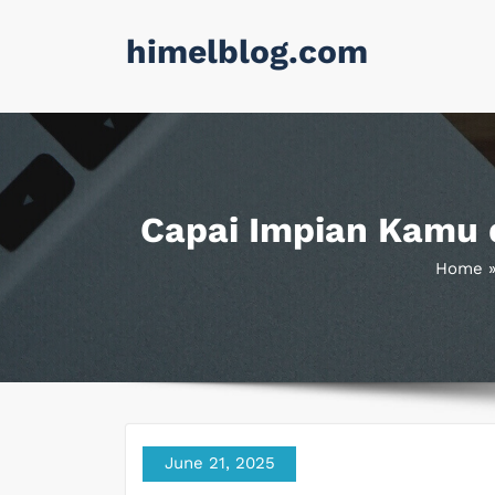
Skip
himelblog.com
to
content
Capai Impian Kamu d
Home
June 21, 2025