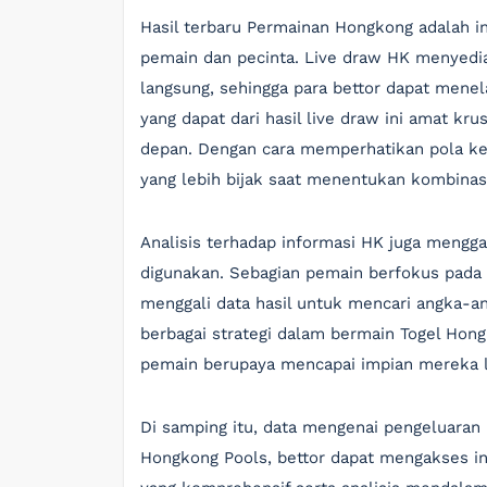
Hasil terbaru Permainan Hongkong adalah in
pemain dan pecinta. Live draw HK menyed
langsung, sehingga para bettor dapat menel
yang dapat dari hasil live draw ini amat k
depan. Dengan cara memperhatikan pola ke
yang lebih bijak saat menentukan kombinas
Analisis terhadap informasi HK juga mengg
digunakan. Sebagian pemain berfokus pada 
menggali data hasil untuk mencari angka-an
berbagai strategi dalam bermain Togel Hon
pemain berupaya mencapai impian mereka l
Di samping itu, data mengenai pengeluaran H
Hongkong Pools, bettor dapat mengakses inf