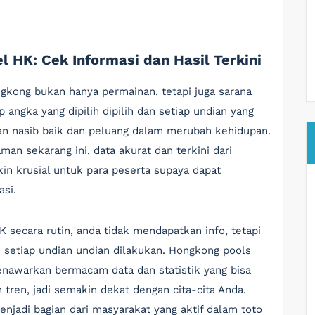
 HK: Cek Informasi dan Hasil Terkini
gkong bukan hanya permainan, tetapi juga sarana
angka yang dipilih dipilih dan setiap undian yang
 nasib baik dan peluang dalam merubah kehidupan.
an sekarang ini, data akurat dan terkini dari
n krusial untuk para peserta supaya dapat
si.
K secara rutin, anda tidak mendapatkan info, tetapi
 setiap undian undian dilakukan. Hongkong pools
nawarkan bermacam data dan statistik yang bisa
tren, jadi semakin dekat dengan cita-cita Anda.
enjadi bagian dari masyarakat yang aktif dalam toto