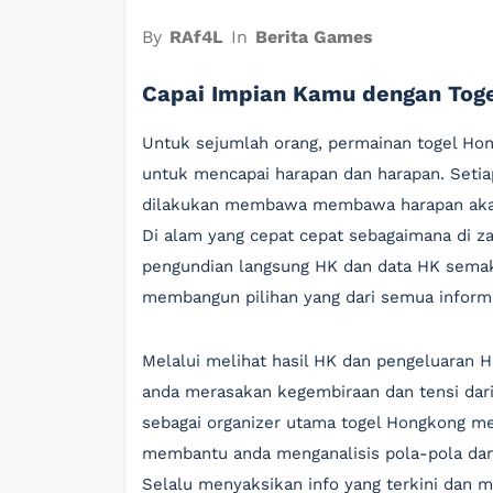
By
RAf4L
In
Berita Games
Capai Impian Kamu dengan Togel
Untuk sejumlah orang, permainan togel Hon
untuk mencapai harapan dan harapan. Setiap 
dilakukan membawa membawa harapan akan
Di alam yang cepat cepat sebagaimana di zam
pengundian langsung HK dan data HK semaki
membangun pilihan yang dari semua informa
Melalui melihat hasil HK dan pengeluaran H
anda merasakan kegembiraan dan tensi dari
sebagai organizer utama togel Hongkong me
membantu anda menganalisis pola-pola dan 
Selalu menyaksikan info yang terkini dan m