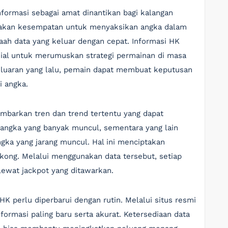
formasi sebagai amat dinantikan bagi kalangan
iakan kesempatan untuk menyaksikan angka dalam
aah data yang keluar dengan cepat. Informasi HK
rusial untuk merumuskan strategi permainan di masa
luaran yang lalu, pemain dapat membuat keputusan
i angka.
ambarkan tren dan trend tertentu yang dapat
angka yang banyak muncul, sementara yang lain
gka yang jarang muncul. Hal ini menciptakan
gkong. Melalui menggunakan data tersebut, setiap
ewat jackpot yang ditawarkan.
K perlu diperbarui dengan rutin. Melalui situs resmi
ormasi paling baru serta akurat. Ketersediaan data