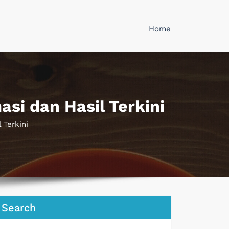
Home
si dan Hasil Terkini
 Terkini
Search