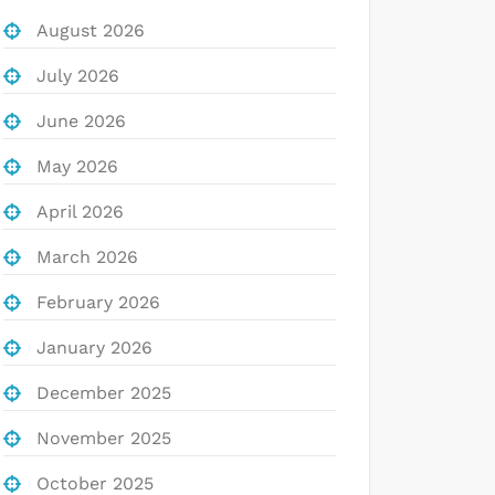
August 2026
July 2026
June 2026
May 2026
April 2026
March 2026
February 2026
January 2026
December 2025
November 2025
October 2025