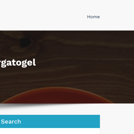
Home
rgatogel
Search