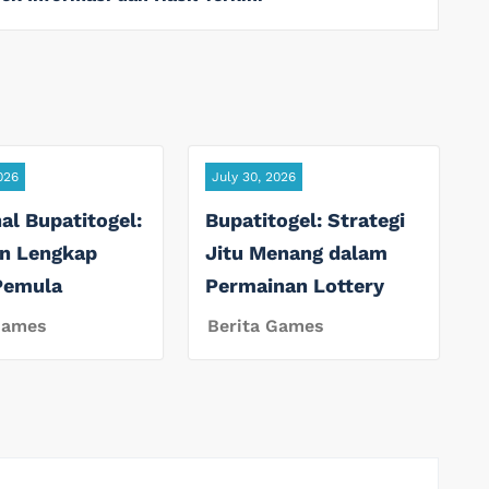
026
July 30, 2026
l Bupatitogel:
Bupatitogel: Strategi
n Lengkap
Jitu Menang dalam
Pemula
Permainan Lottery
Games
Berita Games