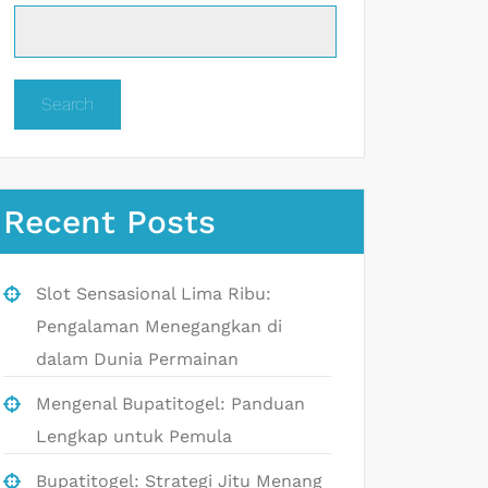
Search
Recent Posts
Slot Sensasional Lima Ribu:
Pengalaman Menegangkan di
dalam Dunia Permainan
Mengenal Bupatitogel: Panduan
Lengkap untuk Pemula
Bupatitogel: Strategi Jitu Menang