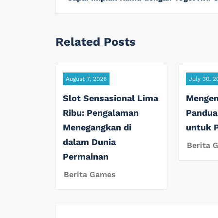
Related Posts
August 7, 2026
July 30, 2
Slot Sensasional Lima
Mengena
Ribu: Pengalaman
Pandua
Menegangkan di
untuk 
dalam Dunia
Berita 
Permainan
Berita Games