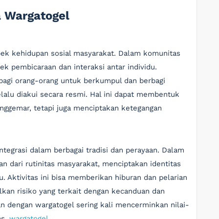
 Wargatogel
ek kehidupan sosial masyarakat. Dalam komunitas
bjek pembicaraan dan interaksi antar individu.
bagi orang-orang untuk berkumpul dan berbagi
lalu diakui secara resmi. Hal ini dapat membentuk
enggemar, tetapi juga menciptakan ketegangan
integrasi dalam berbagai tradisi dan perayaan. Dalam
n dari rutinitas masyarakat, menciptakan identitas
 Aktivitas ini bisa memberikan hiburan dan pelarian
lkan risiko yang terkait dengan kecanduan dan
an dengan wargatogel sering kali mencerminkan nilai-
as.
wargatogel