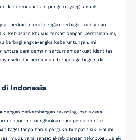
er dan mendapatkan pengikut yang fanatik.
uga berkaitan erat dengan berbagai tradisi dan
ki kebiasaan khusus terkait dengan permainan ini,
u berbagi angka-angka keberuntungan. Ini
m antara para pemain serta memperkuat identitas
ya sekedar permainan, tetapi juga bagian dari
di Indonesia
ring dengan perkembangan teknologi dan akses
tform online memungkinkan para pemain untuk
n togel tanpa harus pergi ke tempat fisik. Hal ini
rasi muda yang sangat akrab dengan teknologi. Sejak