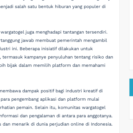
enjadi salah satu bentuk hiburan yang populer di
wargatogel juga menghadapi tantangan tersendiri.
 bertanggung jawab membuat pemerintah mengambil
tri ini. Beberapa inisiatif dilakukan untuk
, termasuk kampanye penyuluhan tentang risiko dan
ebih bijak dalam memilih platform dan memahami
membawa dampak positif bagi industri kreatif di
para pengembang aplikasi dan platform mulai
hatian pemain. Selain itu, komunitas wargatogel
informasi dan pengalaman di antara para anggotanya.
 dan menarik di dunia perjudian online di Indonesia.