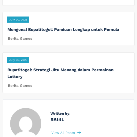
July 30, 2026
Mengenal Bupatitogel: Panduan Lengkap untuk Pemula
Berita Games
July 30, 2026
Bupatitogel: Strategi Jitu Menang dalam Permainan
Lottery
Berita Games
Written by:
RAf4L
View All Posts