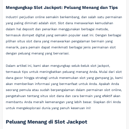
Mengungkap Slot Jackpot: Peluang Menang dan Tips
Industri perjudian online semakin berkembang, dan salah satu permainan
yang paling diminati adalah slot. Slot dana menawarkan kemudahan
dalam hal deposit dan penarikan menggunakan berbagai metode,
termasuk dompet digital yang semakin populer saat ini. Dengan berbagai
pilihan situs slot dana yang menawarkan pengalaman bermain yang
menarik, para pemain dapat menikmati berbagai jenis permainan slot
dengan peluang menang yang bervariasi.
Dalam artikel ini, kami akan mengungkap seluk-beluk slot jackpot,
termasuk tips untuk meningkatkan peluang menang Anda. Mulai dari slot
dana gacor hingga strategi untuk menemukan slot yang gampang jp, kami
akan memberikan informasi yang bermanfaat untuk Anda. Apakah Anda
seorang pemula atau sudah berpengalaman dalam permainan slot online,
pengetahuan tentang situs slot dana dan cara bermain yang efektif akan
membantu Anda meraih kemenangan yang lebih besar. Siapkan diri Anda
untuk mengeksplorasi dunia yang penuh keseruan ini!
Peluang Menang di Slot Jackpot