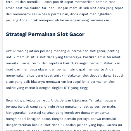
terbukti dan memiliki ulasan positif dapat memberikan pemain rasa
aman saat melakukan taruhan. Dengan memilih link slot dana yang tepat
dan memahami seluk-beluk permainan, Anda dapat meningkatkan
peluang Anda untuk memperoleh kemenangan yang memuaskan.
Strategi Permainan Slot Gacor
Untuk meningkatkan peluang menang di permainan slot gacor, penting
untuk memilih situs slot dana yang terpercaya. Pastikan situs tersebut
memiliki lisensi resmi dan reputasi baik di kalangan pemain. Melakukan
riset dan membaca ulasan dari pemain lain dapat membantu Anda
menemukan situs yang tepat untuk melakukan slot deposit dana. Sebuah
situs yang baik biasanya menawarkan berbagai jenis permainan slot
online yang menarik dengan tingkat RTP yang tinggi.
Selanjutnya, kelola bankroll Anda dengan bijaksana. Tentukan batasan
berapa banyak uang yang ingin Anda gunakan di setiap sesi bermain.
Menggunakan strategi taruhan yang konsisten dapat membantu
menghindari kerugian besar. Banyak pemain percaya bahwa memulai
dengan taruhan kecil di slot dana 5k adalah pilihan yang bijak, karena ini