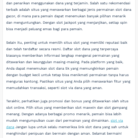
dan penarikan menggunakan dana yang terjamin. Salah satu rekomendasi
terbaik adalah situs yang menawarkan berbagai jenis permainan slot dana
gacor, di mana para pemain dapat menemukan banyak pilihan menarik
dan menguntungkan. Dengan slot jackpot yang menjanjikan, setiap spin
bisa menjadi peluang emas bagi para pemain.
Selain itu, penting untuk memilih situs slot yang memiliki reputasi baik
dan telah terdaftar secara resmi. Daftar slot dana yang terpercaya
biasanya memberikan informasi lengkap mengenai permainan yang
ditawarkan dan keunggulan masing-masing. Pada platform yang baik,
Anda dapat menemukan slot dana 5k yang memungkinkan pemain
dengan budget kecil untuk tetap bisa menikmati permainan tanpa harus
menguras kantong. Pastikan situs yang Anda pilih menawarkan fitur yang
memudahkan transaksi, seperti slot via dana yang aman.
Terakhir, perhatikan juga promosi dan bonus yang ditawarkan oleh situs
slot online. Pilih situs yang memberikan slot maxwin dan slot gampang
menang. Dengan adanya berbagai promo menarik, pemain bisa lebih
mudah mengumpulkan cuan dari permainan yang dimainkan.
slot via
dana
Jangan lupa untuk selalu memeriksa link slot dana yang sah untuk
menghindari penipuan dan bermain dengan aman. Selamat bermain!