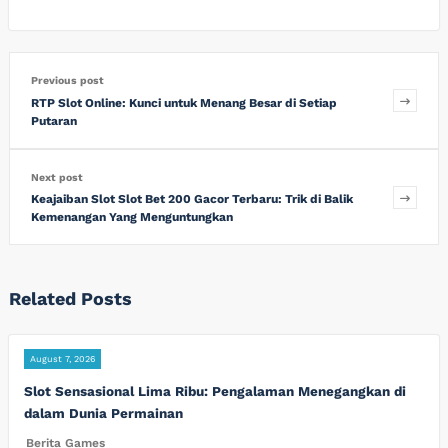
Previous post
RTP Slot Online: Kunci untuk Menang Besar di Setiap
Putaran
Next post
Keajaiban Slot Slot Bet 200 Gacor Terbaru: Trik di Balik
Kemenangan Yang Menguntungkan
Related Posts
August 7, 2026
Slot Sensasional Lima Ribu: Pengalaman Menegangkan di
dalam Dunia Permainan
Berita Games