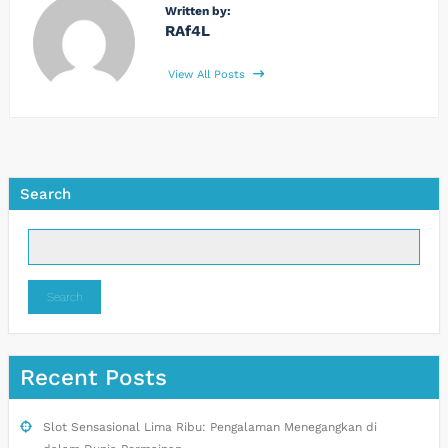
Written by:
RAf4L
View All Posts
Search
Search
Recent Posts
Slot Sensasional Lima Ribu: Pengalaman Menegangkan di