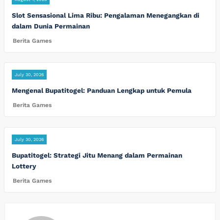
Slot Sensasional Lima Ribu: Pengalaman Menegangkan di
dalam Dunia Permainan
Berita Games
July 30, 2026
Mengenal Bupatitogel: Panduan Lengkap untuk Pemula
Berita Games
July 30, 2026
Bupatitogel: Strategi Jitu Menang dalam Permainan
Lottery
Berita Games