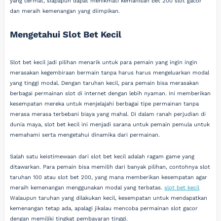
yang cermat, siapapun dapat menikmati kemanisan bet 200 slot gacor
dan meraih kemenangan yang diimpikan.
Mengetahui Slot Bet Kecil
Slot bet kecil jadi pilihan menarik untuk para pemain yang ingin ingin
merasakan kegembiraan bermain tanpa harus harus mengeluarkan modal
yang tinggi modal. Dengan taruhan kecil, para pemain bisa merasakan
berbagai permainan slot di internet dengan lebih nyaman. Ini memberikan
kesempatan mereka untuk menjelajahi berbagai tipe permainan tanpa
merasa merasa terbebani biaya yang mahal. Di dalam ranah perjudian di
dunia maya, slot bet kecil ini menjadi sarana untuk pemain pemula untuk
memahami serta mengetahui dinamika dari permainan.
Salah satu keistimewaan dari slot bet kecil adalah ragam game yang
ditawarkan. Para pemain bisa memilih dari banyak pilihan, contohnya slot
taruhan 100 atau slot bet 200, yang mana memberikan kesempatan agar
meraih kemenangan menggunakan modal yang terbatas.
slot bet kecil
Walaupun taruhan yang dilakukan kecil, kesempatan untuk mendapatkan
kemenangan tetap ada, apalagi jikalau mencoba permainan slot gacor
dengan memiliki tingkat pembayaran tinggi.