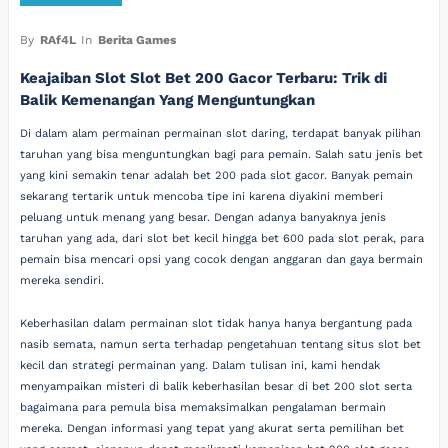
By
RAf4L
In
Berita Games
Keajaiban Slot Slot Bet 200 Gacor Terbaru: Trik di
Balik Kemenangan Yang Menguntungkan
Di dalam alam permainan permainan slot daring, terdapat banyak pilihan
taruhan yang bisa menguntungkan bagi para pemain. Salah satu jenis bet
yang kini semakin tenar adalah bet 200 pada slot gacor. Banyak pemain
sekarang tertarik untuk mencoba tipe ini karena diyakini memberi
peluang untuk menang yang besar. Dengan adanya banyaknya jenis
taruhan yang ada, dari slot bet kecil hingga bet 600 pada slot perak, para
pemain bisa mencari opsi yang cocok dengan anggaran dan gaya bermain
mereka sendiri.
Keberhasilan dalam permainan slot tidak hanya hanya bergantung pada
nasib semata, namun serta terhadap pengetahuan tentang situs slot bet
kecil dan strategi permainan yang. Dalam tulisan ini, kami hendak
menyampaikan misteri di balik keberhasilan besar di bet 200 slot serta
bagaimana para pemula bisa memaksimalkan pengalaman bermain
mereka. Dengan informasi yang tepat yang akurat serta pemilihan bet