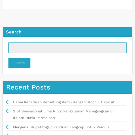
Search
Search
Recent Posts
Capai Kehadiran Beruntung Kamu dengan Slot 5K Deposit
Slot Sensasional Lima Ribu: Pengalaman Menegangkan di
dalam Dunia Permainan
Mengenal Bupatitogel: Panduan Lengkap untuk Pemula