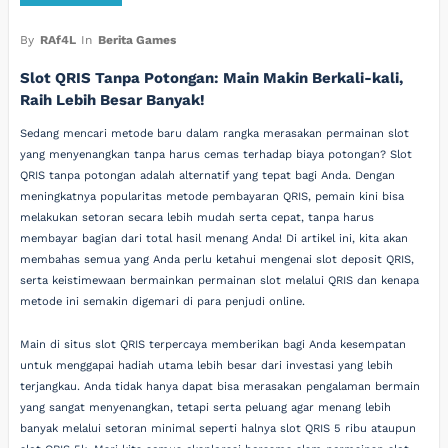
By
RAf4L
In
Berita Games
Slot QRIS Tanpa Potongan: Main Makin Berkali-kali,
Raih Lebih Besar Banyak!
Sedang mencari metode baru dalam rangka merasakan permainan slot
yang menyenangkan tanpa harus cemas terhadap biaya potongan? Slot
QRIS tanpa potongan adalah alternatif yang tepat bagi Anda. Dengan
meningkatnya popularitas metode pembayaran QRIS, pemain kini bisa
melakukan setoran secara lebih mudah serta cepat, tanpa harus
membayar bagian dari total hasil menang Anda! Di artikel ini, kita akan
membahas semua yang Anda perlu ketahui mengenai slot deposit QRIS,
serta keistimewaan bermainkan permainan slot melalui QRIS dan kenapa
metode ini semakin digemari di para penjudi online.
Main di situs slot QRIS terpercaya memberikan bagi Anda kesempatan
untuk menggapai hadiah utama lebih besar dari investasi yang lebih
terjangkau. Anda tidak hanya dapat bisa merasakan pengalaman bermain
yang sangat menyenangkan, tetapi serta peluang agar menang lebih
banyak melalui setoran minimal seperti halnya slot QRIS 5 ribu ataupun