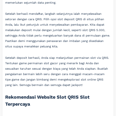
memerlukan sejumlah data penting.
Setelah berhasil mendaftar, langkah selanjutnya ialah menyelesaikan
setoran dengan cara QRIS. Pilih opsi slot deposit QRIS di situs pilihan
Anda, lalu ikut petunjuk untuk menyelesaikan pembayaran. Kita dapat
melakukan deposit mulai dengan jumlah kecil, seperti slot QRIS 5.000,
sehingga Anda tidak perlu mengeluarkan banyak dana di permulaan game.
Pastikan demi menggunakan penawaran dan imbalan yang disediakan
situs supaya menaikkan peluang kita.
Setelah deposit berhasil, Anda siap melanjutkan permainan slot via QRIS.
Tentukan game permainan slot gacor yang menarik bagi Anda dan
sesuaikan taruhan sesuai dengan biaya yang telah Anda siapkan. Buatlah
pengalaman bermain lebih seru dengan cara menggali macam-macam
tipe game dan jangan bimbang demi mengeksplorasi slot online QRIS
yang lain. Semoga bermain dan semoga dapet jackpot!
Rekomendasi Website Slot QRIS Slot
Terpercaya