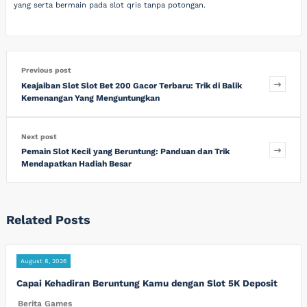
yang serta bermain pada slot qris tanpa potongan.
Previous post
Keajaiban Slot Slot Bet 200 Gacor Terbaru: Trik di Balik
Kemenangan Yang Menguntungkan
Next post
Pemain Slot Kecil yang Beruntung: Panduan dan Trik
Mendapatkan Hadiah Besar
Related Posts
August 8, 2026
Capai Kehadiran Beruntung Kamu dengan Slot 5K Deposit
Berita Games