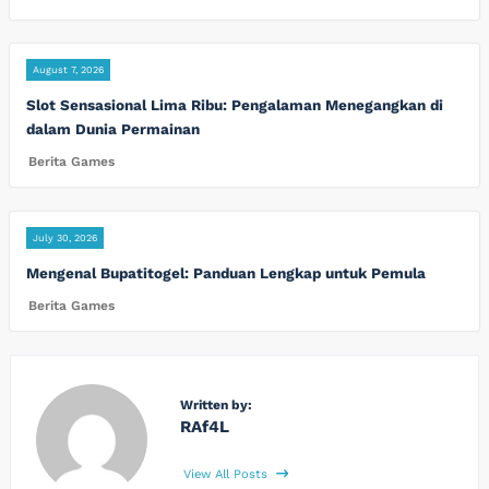
August 7, 2026
Slot Sensasional Lima Ribu: Pengalaman Menegangkan di
dalam Dunia Permainan
Berita Games
July 30, 2026
Mengenal Bupatitogel: Panduan Lengkap untuk Pemula
Berita Games
Written by:
RAf4L
View All Posts