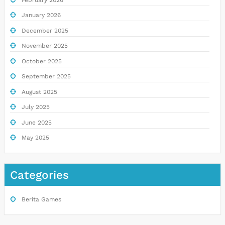
January 2026
December 2025
November 2025
October 2025
September 2025
August 2025
July 2025
June 2025
May 2025
Categories
Berita Games