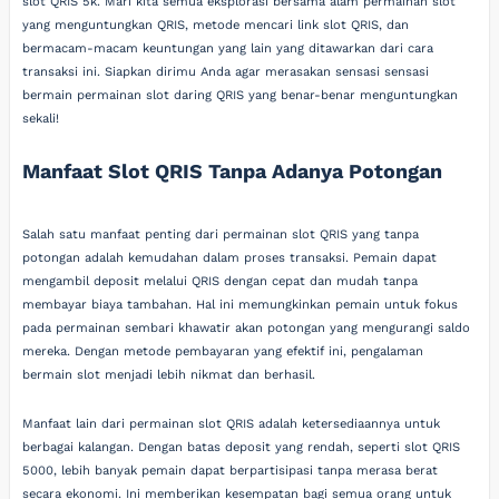
slot QRIS 5k. Mari kita semua eksplorasi bersama alam permainan slot
yang menguntungkan QRIS, metode mencari link slot QRIS, dan
bermacam-macam keuntungan yang lain yang ditawarkan dari cara
transaksi ini. Siapkan dirimu Anda agar merasakan sensasi sensasi
bermain permainan slot daring QRIS yang benar-benar menguntungkan
sekali!
Manfaat Slot QRIS Tanpa Adanya Potongan
Salah satu manfaat penting dari permainan slot QRIS yang tanpa
potongan adalah kemudahan dalam proses transaksi. Pemain dapat
mengambil deposit melalui QRIS dengan cepat dan mudah tanpa
membayar biaya tambahan. Hal ini memungkinkan pemain untuk fokus
pada permainan sembari khawatir akan potongan yang mengurangi saldo
mereka. Dengan metode pembayaran yang efektif ini, pengalaman
bermain slot menjadi lebih nikmat dan berhasil.
Manfaat lain dari permainan slot QRIS adalah ketersediaannya untuk
berbagai kalangan. Dengan batas deposit yang rendah, seperti slot QRIS
5000, lebih banyak pemain dapat berpartisipasi tanpa merasa berat
secara ekonomi. Ini memberikan kesempatan bagi semua orang untuk