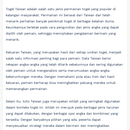
Togel Taiwan adalah salah satu jenis permainan togel yang populer di
kalangan masyarakat. Permainan ini berasal dari Taiwan dan telah
menarik perhatian banyak penikmat togel di berbagai belahan dunia.
Keunikannya terletak pada cara pengundian dan jenis angka yang dapat
dipilih oleh pemain, sehingga menciptakan pengalaman bermain yang
menarik.
Keluaran Taiwan, yang merupakan hasil dari setiap undian togel, menjadi
salah satu informasi penting bagi para pemain. Data Taiwan berisi
rekapan angka-angka yang telah ditarik sebelumnya dan sering digunakan
oleh pemain untuk menganalisis serta merumuskan angka-angka
keberuntungan mereka. Dengan memahami pola atau tren dari hasil
keluaran, pemain berharap bisa meningkatkan peluang mereka untuk
memenangkan permainan.
Selain itu, toto Taiwan juga merupakan istilah yang seringkali digunakan
dalam konteks togel ini. Istilah ini merujuk pada berbagai jenis taruhan
yang dapat dilakukan, dengan berbagai opsi angka dan kombinasi yang
tersedia. Dengan banyaknya pilihan yang ada, peserta dapat
menyesuaikan strategi mereka dalam bermain dan meningkatkan