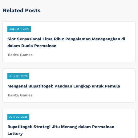
Related Posts
August 7, 2026
Slot Sensasional Lima Ribu: Pengalaman Menegangkan di
dalam Dunia Permainan
Berita Games
July 30, 2026
Mengenal Bupatitogel: Panduan Lengkap untuk Pemula
Berita Games
July 30, 2026
Bupatitogel: Strategi Jitu Menang dalam Permainan
Lottery