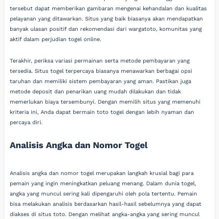
tersebut dapat memberikan gambaran mengenai kehandalan dan kualitas
pelayanan yang ditawarkan. Situs yang baik biasanya akan mendapatkan
banyak ulasan positif dan rekomendasi dari wargatoto, komunitas yang
aktif dalam perjudian togel online.
Terakhir, periksa variasi permainan serta metode pembayaran yang
tersedia. Situs togel terpercaya biasanya menawarkan berbagai opsi
taruhan dan memiliki sistem pembayaran yang aman. Pastikan juga
metode deposit dan penarikan uang mudah dilakukan dan tidak
memerlukan biaya tersembunyi. Dengan memilih situs yang memenuhi
kriteria ini, Anda dapat bermain toto togel dengan lebih nyaman dan
percaya diri.
Analisis Angka dan Nomor Togel
Analisis angka dan nomor togel merupakan langkah krusial bagi para
pemain yang ingin meningkatkan peluang menang. Dalam dunia togel,
angka yang muncul sering kali dipengaruhi oleh pola tertentu. Pemain
bisa melakukan analisis berdasarkan hasil-hasil sebelumnya yang dapat
diakses di situs toto. Dengan melihat angka-angka yang sering muncul