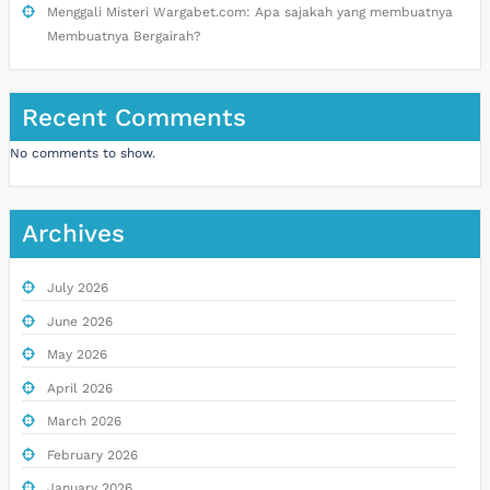
Menggali Misteri Wargabet.com: Apa sajakah yang membuatnya
Membuatnya Bergairah?
Recent Comments
No comments to show.
Archives
July 2026
June 2026
May 2026
April 2026
March 2026
February 2026
January 2026