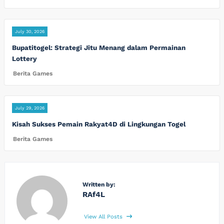
July 30, 2026
Bupatitogel: Strategi Jitu Menang dalam Permainan
Lottery
Berita Games
July 29, 2026
Kisah Sukses Pemain Rakyat4D di Lingkungan Togel
Berita Games
Written by:
RAf4L
View All Posts