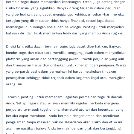
Bermain togel dapat memberikan kesenangan, tetapi juga datang dengan
risiko finansial yang signifikan. Banyak orang terjebak dalam perjudian
yang berlebihan, yang dapat mengganggu kehidupan sehari-hari mereka.
Kerugian yang ditimbulkan tidak hanya finansial, tetapi juga dapat
memengaruhi hubungan sosial dan psikologis. Penting untuk menyadari
batasan diri dan tidak memainkan lebih dari yang mampu Anda rugikan.
Di sisi lain, etika dalam bermain togel juga patut diperhatikan. Banyak
bandar togel dan situs toto memiliki tanggung jawab dalam menyediakan
platform yang aman dan bertanggung jawab. Praktik perjudian yang adil
dan transparan harus diprioritaskan untuk menghindari penipuan. Warga
yang berpartisipasi dalam permainan ini harus melakukan tindakan
pencegahan sehingga tidak terjebak dalam kegiatan ilegal atau merugikan
orang lain.
Terakhir, penting untuk memahami legalitas permainan togel di daerah
Anda. Setiap negara atau wilayah memiliki regulasi berbeda mengenai
perjudian, termasuk togel online. Mematuhi aturan dan ketentuan yang
berlaku dapat membantu Anda bermain dengan aman dan menikmati
pengalaman tanpa masalah hukum. Kesadaran akan risiko dan etika ini
akan memastikan bahwa Anda bermain dengan bijak dan bertanggung