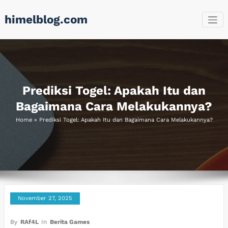
Skip
himelblog.com
to
content
Prediksi Togel: Apakah Itu dan
Bagaimana Cara Melakukannya?
Home
»
Prediksi Togel: Apakah Itu dan Bagaimana Cara Melakukannya?
November 27, 2025
By
RAf4L
In
Berita Games