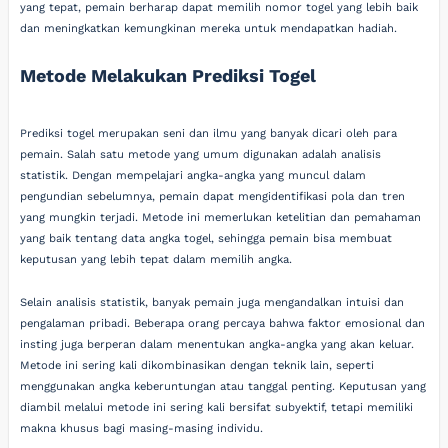
yang tepat, pemain berharap dapat memilih nomor togel yang lebih baik
dan meningkatkan kemungkinan mereka untuk mendapatkan hadiah.
Metode Melakukan Prediksi Togel
Prediksi togel merupakan seni dan ilmu yang banyak dicari oleh para
pemain. Salah satu metode yang umum digunakan adalah analisis
statistik. Dengan mempelajari angka-angka yang muncul dalam
pengundian sebelumnya, pemain dapat mengidentifikasi pola dan tren
yang mungkin terjadi. Metode ini memerlukan ketelitian dan pemahaman
yang baik tentang data angka togel, sehingga pemain bisa membuat
keputusan yang lebih tepat dalam memilih angka.
Selain analisis statistik, banyak pemain juga mengandalkan intuisi dan
pengalaman pribadi. Beberapa orang percaya bahwa faktor emosional dan
insting juga berperan dalam menentukan angka-angka yang akan keluar.
Metode ini sering kali dikombinasikan dengan teknik lain, seperti
menggunakan angka keberuntungan atau tanggal penting. Keputusan yang
diambil melalui metode ini sering kali bersifat subyektif, tetapi memiliki
makna khusus bagi masing-masing individu.