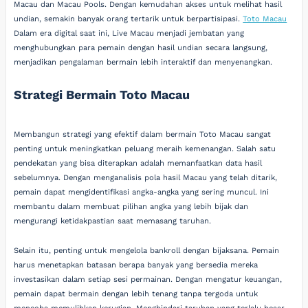
Macau dan Macau Pools. Dengan kemudahan akses untuk melihat hasil
undian, semakin banyak orang tertarik untuk berpartisipasi.
Toto Macau
Dalam era digital saat ini, Live Macau menjadi jembatan yang
menghubungkan para pemain dengan hasil undian secara langsung,
menjadikan pengalaman bermain lebih interaktif dan menyenangkan.
Strategi Bermain Toto Macau
Membangun strategi yang efektif dalam bermain Toto Macau sangat
penting untuk meningkatkan peluang meraih kemenangan. Salah satu
pendekatan yang bisa diterapkan adalah memanfaatkan data hasil
sebelumnya. Dengan menganalisis pola hasil Macau yang telah ditarik,
pemain dapat mengidentifikasi angka-angka yang sering muncul. Ini
membantu dalam membuat pilihan angka yang lebih bijak dan
mengurangi ketidakpastian saat memasang taruhan.
Selain itu, penting untuk mengelola bankroll dengan bijaksana. Pemain
harus menetapkan batasan berapa banyak yang bersedia mereka
investasikan dalam setiap sesi permainan. Dengan mengatur keuangan,
pemain dapat bermain dengan lebih tenang tanpa tergoda untuk