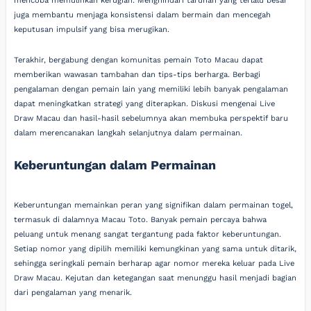
mencoba memulihkan kerugian. Menghindari taruhan yang terlalu besar
juga membantu menjaga konsistensi dalam bermain dan mencegah
keputusan impulsif yang bisa merugikan.
Terakhir, bergabung dengan komunitas pemain Toto Macau dapat
memberikan wawasan tambahan dan tips-tips berharga. Berbagi
pengalaman dengan pemain lain yang memiliki lebih banyak pengalaman
dapat meningkatkan strategi yang diterapkan. Diskusi mengenai Live
Draw Macau dan hasil-hasil sebelumnya akan membuka perspektif baru
dalam merencanakan langkah selanjutnya dalam permainan.
Keberuntungan dalam Permainan
Keberuntungan memainkan peran yang signifikan dalam permainan togel,
termasuk di dalamnya Macau Toto. Banyak pemain percaya bahwa
peluang untuk menang sangat tergantung pada faktor keberuntungan.
Setiap nomor yang dipilih memiliki kemungkinan yang sama untuk ditarik,
sehingga seringkali pemain berharap agar nomor mereka keluar pada Live
Draw Macau. Kejutan dan ketegangan saat menunggu hasil menjadi bagian
dari pengalaman yang menarik.