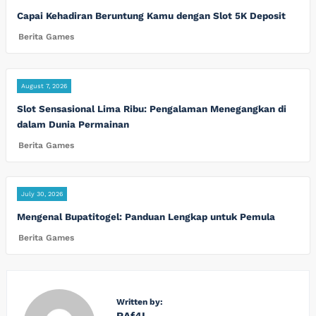
Capai Kehadiran Beruntung Kamu dengan Slot 5K Deposit
Berita Games
August 7, 2026
Slot Sensasional Lima Ribu: Pengalaman Menegangkan di
dalam Dunia Permainan
Berita Games
July 30, 2026
Mengenal Bupatitogel: Panduan Lengkap untuk Pemula
Berita Games
Written by: