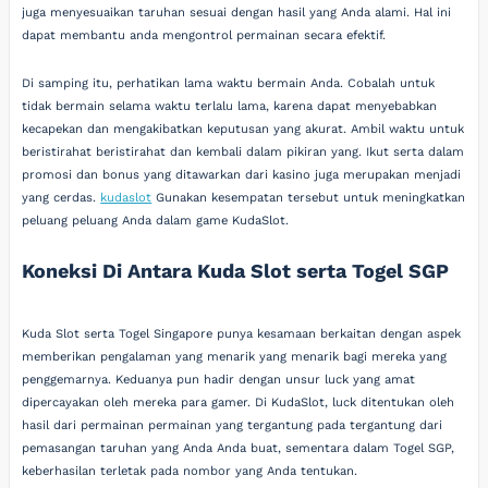
juga menyesuaikan taruhan sesuai dengan hasil yang Anda alami. Hal ini
dapat membantu anda mengontrol permainan secara efektif.
Di samping itu, perhatikan lama waktu bermain Anda. Cobalah untuk
tidak bermain selama waktu terlalu lama, karena dapat menyebabkan
kecapekan dan mengakibatkan keputusan yang akurat. Ambil waktu untuk
beristirahat beristirahat dan kembali dalam pikiran yang. Ikut serta dalam
promosi dan bonus yang ditawarkan dari kasino juga merupakan menjadi
yang cerdas.
kudaslot
Gunakan kesempatan tersebut untuk meningkatkan
peluang peluang Anda dalam game KudaSlot.
Koneksi Di Antara Kuda Slot serta Togel SGP
Kuda Slot serta Togel Singapore punya kesamaan berkaitan dengan aspek
memberikan pengalaman yang menarik yang menarik bagi mereka yang
penggemarnya. Keduanya pun hadir dengan unsur luck yang amat
dipercayakan oleh mereka para gamer. Di KudaSlot, luck ditentukan oleh
hasil dari permainan permainan yang tergantung pada tergantung dari
pemasangan taruhan yang Anda Anda buat, sementara dalam Togel SGP,
keberhasilan terletak pada nombor yang Anda tentukan.