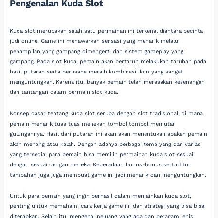
Pengenalan Kuda Slot
Kuda slot merupakan salah satu permainan ini terkenal diantara pecinta
judi online. Game ini menawarkan sensasi yang menarik melalui
penampilan yang gampang dimengerti dan sistem gameplay yang
gampang. Pada slot kuda, pemain akan bertaruh melakukan taruhan pada
hasil putaran serta berusaha meraih kombinasi ikon yang sangat
menguntungkan. Karena itu, banyak pemain telah merasakan kesenangan
dan tantangan dalam bermain slot kuda.
Konsep dasar tentang kuda slot serupa dengan slot tradisional, di mana
pemain menarik tuas tuas menekan tombol tombol memutar
gulungannya. Hasil dari putaran ini akan akan menentukan apakah pemain
akan menang atau kalah. Dengan adanya berbagai tema yang dan variasi
yang tersedia, para pemain bisa memilih permainan kuda slot sesuai
dengan sesuai dengan mereka. Keberadaan bonus-bonus serta fitur
tambahan juga juga membuat game ini jadi menarik dan menguntungkan.
Untuk para pemain yang ingin berhasil dalam memainkan kuda slot,
penting untuk memahami cara kerja game ini dan strategi yang bisa bisa
diterapkan. Selain itu, mengenal peluang yang ada dan beragam jenis