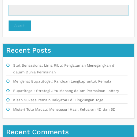
Search
Recent Posts
Slot Sensasional Lima Ribu: Pengalaman Menegangkan di
dalam Dunia Permainan
Mengenal Bupatitogel: Panduan Lengkap untuk Pemula
Bupatitogel: Strategi Jitu Menang dalam Permainan Lottery
Kisah Sukses Pemain Rakyat4D di Lingkungan Togel
Misteri Toto Macau: Menelusuri Hasil Keluaran 4D dan 5D
Recent Comments