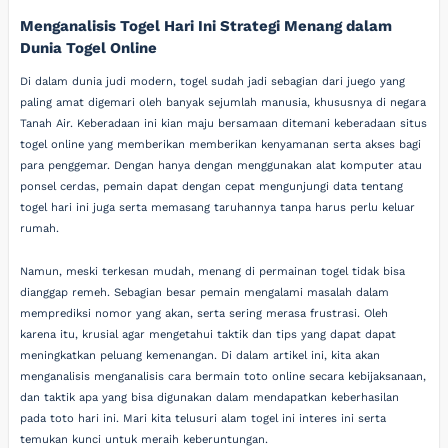
Menganalisis Togel Hari Ini Strategi Menang dalam
Dunia Togel Online
Di dalam dunia judi modern, togel sudah jadi sebagian dari juego yang
paling amat digemari oleh banyak sejumlah manusia, khususnya di negara
Tanah Air. Keberadaan ini kian maju bersamaan ditemani keberadaan situs
togel online yang memberikan memberikan kenyamanan serta akses bagi
para penggemar. Dengan hanya dengan menggunakan alat komputer atau
ponsel cerdas, pemain dapat dengan cepat mengunjungi data tentang
togel hari ini juga serta memasang taruhannya tanpa harus perlu keluar
rumah.
Namun, meski terkesan mudah, menang di permainan togel tidak bisa
dianggap remeh. Sebagian besar pemain mengalami masalah dalam
memprediksi nomor yang akan, serta sering merasa frustrasi. Oleh
karena itu, krusial agar mengetahui taktik dan tips yang dapat dapat
meningkatkan peluang kemenangan. Di dalam artikel ini, kita akan
menganalisis menganalisis cara bermain toto online secara kebijaksanaan,
dan taktik apa yang bisa digunakan dalam mendapatkan keberhasilan
pada toto hari ini. Mari kita telusuri alam togel ini interes ini serta
temukan kunci untuk meraih keberuntungan.