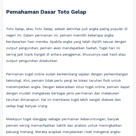
Pemahaman Dasar Toto Gelap
Toto Gelap, atau Toto Gelap, adalah aktivitas judi angka paling populer di
negeri ini. Dalam permainan ini, pemain memilih beberapa angka
berdasarkan hasi mereka. Apabila angka yang telah dipilih sesuai dengan
output pengundian, pemain akan mendapatkan hadiah. Togel hari ini
sering jadi topik hangat di antara penggemar, khususnya saat hasil atau
output pengundian disebutkan.
Permainan togel online sudah berkembang sejalan dengan perkembangan
teknologi. Kini, pemain tidak perlu pergi ke lokasi taruhan fisik untuk
menempatkan angka. Dengan keberadaan situs togel online, pemain dapat
dengan mudah mengakses berbagai jenis permainan dan melakukan
taruhan dimanapun. Hal ini membawa togel lebih sangat diakses dan
sedap bagi banyak orang.
Meskipun togel dianggap sebagai permainan keberuntungan, banyak
pemain sering memanfaatkan taktik dan analisis untuk meningkatkan
peluang menang. Mereka acapkali menjalankan riset mengenai angka-