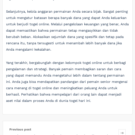
Selanjutnya, kelola anggaran permainan Anda secara bijak. Sangat penting
untuk mengatur batasan berapa banyak dana yang dapat Anda keluarkan
untuk berjudi togel online. Melalui pengelolaan keuangan yang benar, Anda
dapat memastikan bahwa permainan tetap mengasyikkan dan tidak
berubah beban. Alokasikan sejumlah dana yang spesifik dan tetap pada
rencana itu, tanpa tersugesti untuk menambah lebih banyak dana jika
Anda mengalami kekalahan.
Yang terakhir, bergabunglah dengan kelompok togel online untuk berbagi
pengalaman dan strategi. Banyak pemain membagikan saran dan cara
yang dapat memandu Anda mengetahui lebih dalam tentang permainan
ini. Anda juga bisa mendapatkan pandangan dari pemain senior mengenai
cara menang di togel online dan meningkatkan peluang Anda untuk
berhasil. Perhatikan bahwa mempelajari dari orang lain dapat menjadi
aset nilai dalam proses Anda di dunia togel hari ini.
Previous post