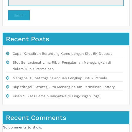
Search
Recent Posts
Capai Kehadiran Beruntung Kamu dengan Slot 5K Deposit
Slot Sensasional Lima Ribu: Pengalaman Menegangkan di
dalam Dunia Permainan
Mengenal Bupatitogel: Panduan Lengkap untuk Pemula
Bupatitogel: Strategi Jitu Menang dalam Permainan Lottery
Kisah Sukses Pemain Rakyat4D di Lingkungan Togel
Recent Comments
No comments to show.