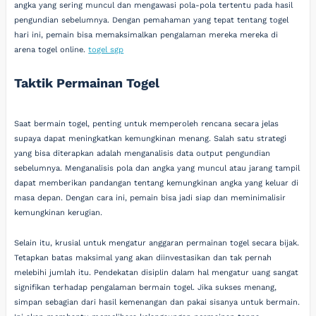
angka yang sering muncul dan mengawasi pola-pola tertentu pada hasil
pengundian sebelumnya. Dengan pemahaman yang tepat tentang togel
hari ini, pemain bisa memaksimalkan pengalaman mereka mereka di
arena togel online.
togel sgp
Taktik Permainan Togel
Saat bermain togel, penting untuk memperoleh rencana secara jelas
supaya dapat meningkatkan kemungkinan menang. Salah satu strategi
yang bisa diterapkan adalah menganalisis data output pengundian
sebelumnya. Menganalisis pola dan angka yang muncul atau jarang tampil
dapat memberikan pandangan tentang kemungkinan angka yang keluar di
masa depan. Dengan cara ini, pemain bisa jadi siap dan meminimalisir
kemungkinan kerugian.
Selain itu, krusial untuk mengatur anggaran permainan togel secara bijak.
Tetapkan batas maksimal yang akan diinvestasikan dan tak pernah
melebihi jumlah itu. Pendekatan disiplin dalam hal mengatur uang sangat
signifikan terhadap pengalaman bermain togel. Jika sukses menang,
simpan sebagian dari hasil kemenangan dan pakai sisanya untuk bermain.