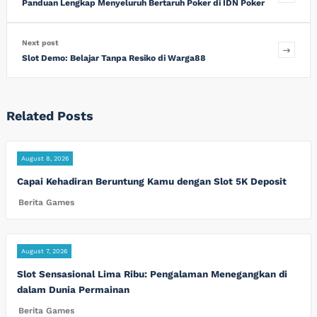
Panduan Lengkap Menyeluruh Bertaruh Poker di IDN Poker
Next post
Slot Demo: Belajar Tanpa Resiko di Warga88
Related Posts
August 8, 2026
Capai Kehadiran Beruntung Kamu dengan Slot 5K Deposit
Berita Games
August 7, 2026
Slot Sensasional Lima Ribu: Pengalaman Menegangkan di
dalam Dunia Permainan
Berita Games