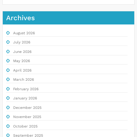
Archives
August 2026
July 2026
June 2026
May 2026
April 2026
March 2026
February 2026
January 2026
December 2025
November 2025
October 2025
September 2025