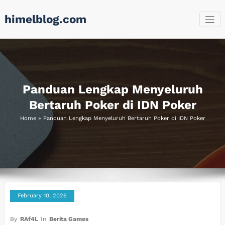
Skip
himelblog.com
to
content
Panduan Lengkap Menyeluruh
Bertaruh Poker di IDN Poker
Home
»
Panduan Lengkap Menyeluruh Bertaruh Poker di IDN Poker
February 10, 2026
By
RAf4L
In
Berita Games