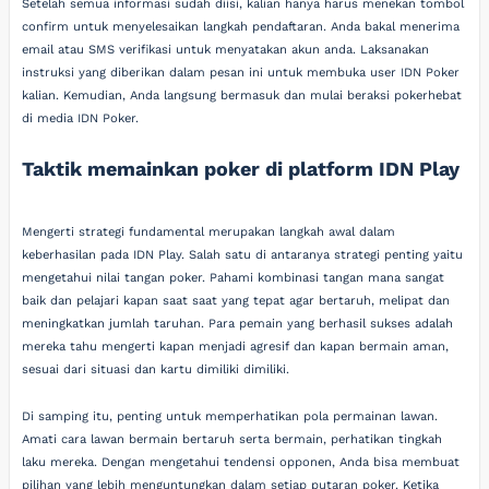
Setelah semua informasi sudah diisi, kalian hanya harus menekan tombol
confirm untuk menyelesaikan langkah pendaftaran. Anda bakal menerima
email atau SMS verifikasi untuk menyatakan akun anda. Laksanakan
instruksi yang diberikan dalam pesan ini untuk membuka user IDN Poker
kalian. Kemudian, Anda langsung bermasuk dan mulai beraksi pokerhebat
di media IDN Poker.
Taktik memainkan poker di platform IDN Play
Mengerti strategi fundamental merupakan langkah awal dalam
keberhasilan pada IDN Play. Salah satu di antaranya strategi penting yaitu
mengetahui nilai tangan poker. Pahami kombinasi tangan mana sangat
baik dan pelajari kapan saat saat yang tepat agar bertaruh, melipat dan
meningkatkan jumlah taruhan. Para pemain yang berhasil sukses adalah
mereka tahu mengerti kapan menjadi agresif dan kapan bermain aman,
sesuai dari situasi dan kartu dimiliki dimiliki.
Di samping itu, penting untuk memperhatikan pola permainan lawan.
Amati cara lawan bermain bertaruh serta bermain, perhatikan tingkah
laku mereka. Dengan mengetahui tendensi opponen, Anda bisa membuat
pilihan yang lebih menguntungkan dalam setiap putaran poker. Ketika