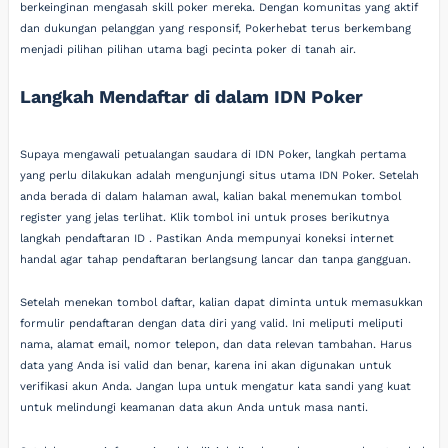
berkeinginan mengasah skill poker mereka. Dengan komunitas yang aktif
dan dukungan pelanggan yang responsif, Pokerhebat terus berkembang
menjadi pilihan pilihan utama bagi pecinta poker di tanah air.
Langkah Mendaftar di dalam IDN Poker
Supaya mengawali petualangan saudara di IDN Poker, langkah pertama
yang perlu dilakukan adalah mengunjungi situs utama IDN Poker. Setelah
anda berada di dalam halaman awal, kalian bakal menemukan tombol
register yang jelas terlihat. Klik tombol ini untuk proses berikutnya
langkah pendaftaran ID . Pastikan Anda mempunyai koneksi internet
handal agar tahap pendaftaran berlangsung lancar dan tanpa gangguan.
Setelah menekan tombol daftar, kalian dapat diminta untuk memasukkan
formulir pendaftaran dengan data diri yang valid. Ini meliputi meliputi
nama, alamat email, nomor telepon, dan data relevan tambahan. Harus
data yang Anda isi valid dan benar, karena ini akan digunakan untuk
verifikasi akun Anda. Jangan lupa untuk mengatur kata sandi yang kuat
untuk melindungi keamanan data akun Anda untuk masa nanti.