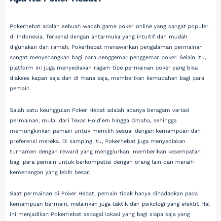
Pokerhebat adalah sebuah wadah game poker online yang sangat populer
di Indonesia. Terkenal dengan antarmuka yang intuitif dan mudah
digunakan dan ramah, Pokerhebat menawarkan pengalaman permainan
sangat menyenangkan bagi para penggemar penggemar poker. Selain itu,
platform ini juga menyediakan ragam tipe permainan poker yang bisa
diakses kapan saja dan di mana saja, memberikan kemudahan bagi para
pemain.
Salah satu keunggulan Poker Hebat adalah adanya beragam variasi
permainan, mulai dari Texas Hold’em hingga Omaha, sehingga
memungkinkan pemain untuk memilih sesuai dengan kemampuan dan
preferensi mereka. Di samping itu, Pokerhebat juga menyediakan
turnamen dengan reward yang menggiurkan, memberikan kesempatan
bagi para pemain untuk berkompetisi dengan orang lain dan meraih
kemenangan yang lebih besar.
Saat permainan di Poker Hebat, pemain tidak hanya dihadapkan pada
kemampuan bermain, melainkan juga taktik dan psikologi yang efektif. Hal
ini menjadikan Pokerhebat sebagai lokasi yang bagi siapa saja yang