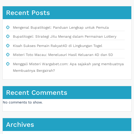
Recent Posts
Mengenal Bupatitogel: Panduan Lengkap untuk Pemula
Bupatitogel: Strategi Jitu Menang dalam Permainan Lottery
Kisah Sukses Pemain Rakyat4D di Lingkungan Togel
Misteri Toto Macau: Menelusuri Hasil Keluaran 4D dan 5D
Menggali Misteri Wargabet.com: Apa sajakah yang membuatnya
Membuatnya Bergairah?
Recent Comments
No comments to show.
Archives