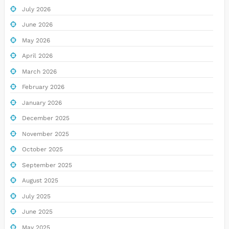
July 2026
June 2026
May 2026
April 2026
March 2026
February 2026
January 2026
December 2025
November 2025
October 2025
September 2025
August 2025
July 2025
June 2025
May 2025