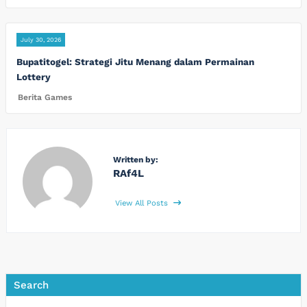
July 30, 2026
Bupatitogel: Strategi Jitu Menang dalam Permainan
Lottery
Berita Games
Written by:
RAf4L
View All Posts
Search