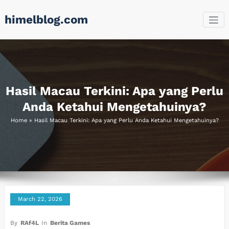
Skip
himelblog.com
to
content
Hasil Macau Terkini: Apa yang Perlu
Anda Ketahui Mengetahuinya?
Home
»
Hasil Macau Terkini: Apa yang Perlu Anda Ketahui Mengetahuinya?
March 22, 2026
By
RAf4L
In
Berita Games