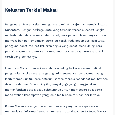
Keluaran Terkini Makau
Pengeluaran Macau selalu mengundang minat b sejumlah pemain lotto di
Nusantara. Dengan berbagai data yang tersedia tersedia, seperti angka
mutakhir dan data keluaran dari tepat, para petaruh bisa dengan mudah
menyaksikan perkembangan serta isu togel. Pada setiap sesi sesi lotto,
pengguna dapat melihat keluaran angka yang dapat mendukung para
pemain dalam merumuskan nombor-nombor kesukaan mereka untuk
taruh yang berikutnya.
Live draw Macau menjadi sebuah cara paling terkenal dalam melihat
pengundian angka secara langsung. Ini menawarkan pengalaman yang
lebih menarik untuk para petaruh, karena mereka mendapat melihat hasil
dalam real-time. Di samping itu, banyak juga yang menggunakan
memanfaatkan data Macau sebelumnya untuk membedah pola serta
menciptakan kesempatan yang lebih lebih pada taruhan berikutnya.
Kolam Macau sudah jadi salah satu sarana yang terpercaya dalam
menyediakan informasi seputar keluaran toto Macau serta togel Makau.