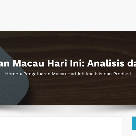
n Macau Hari Ini: Analisis d
Home
»
Pengeluaran Macau Hari Ini: Analisis dan Prediksi