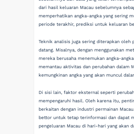
dari hasil keluaran Macau sebelumnya seb
memperhatikan angka-angka yang sering mu
periode terakhir, prediksi untuk keluaran be
Teknik analisis juga sering diterapkan ole
datang. Misalnya, dengan menggunakan met
mereka berusaha menemukan angka-angka yan
memantau aktivitas dan perubahan dalam M
kemungkinan angka yang akan muncul dala
Di sisi lain, faktor eksternal seperti perub
mempengaruhi hasil. Oleh karena itu, penti
berkaitan dengan industri permainan Macau
bettor untuk tetap terinformasi dan dapat 
pengeluaran Macau di hari-hari yang akan d