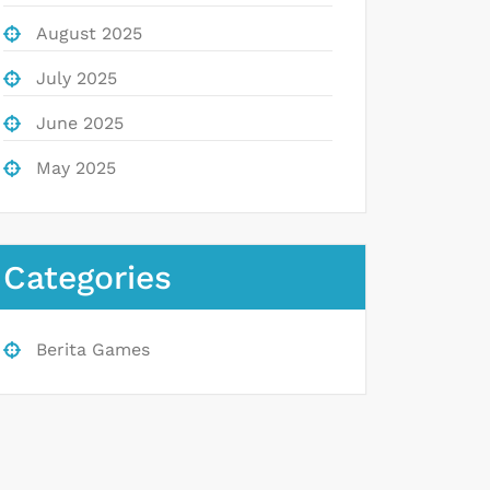
August 2025
July 2025
June 2025
May 2025
Categories
Berita Games