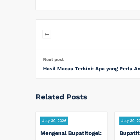
Next post
Hasil Macau Terkini: Apa yang Perlu 
Related Posts
July 30, 2026
July 30, 2
Mengenal Bupatitogel:
Bupatit