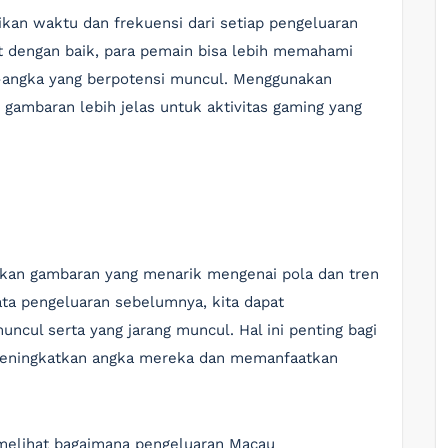
ikan waktu dan frekuensi dari setiap pengeluaran
t dengan baik, para pemain bisa lebih memahami
a-angka yang berpotensi muncul. Menggunakan
 gambaran lebih jelas untuk aktivitas gaming yang
ikan gambaran yang menarik mengenai pola dan tren
ta pengeluaran sebelumnya, kita dapat
ncul serta yang jarang muncul. Hal ini penting bagi
meningkatkan angka mereka dan memanfaatkan
t melihat bagaimana pengeluaran Macau