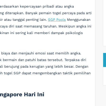
erdasarkan kepercayaan pribadi atau angka
ng diterapkan. Banyak pemain togel percaya pada arti
ir atau tanggal penting lain.
SGP Pools
Menggunakan
caya diri saat memasang taruhan. Meskipun angka ini
yakinan ini sering kali memberi dampak psikologis
m biaya dan menjauhi emosi saat memilih angka.
k bermain dan patuhi batas tersebut. Terpaksa diri
ali berujung pada kerugian yang lebih besar. Dengan
uh togel SGP dapat mengembangkan taktik pemilihan
ngapore Hari Ini