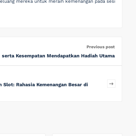
peluang mereka untuk meraih kemenangan pada sesi
Previous post
n serta Kesempatan Mendapatkan Hadiah Utama
 Slot: Rahasia Kemenangan Besar di