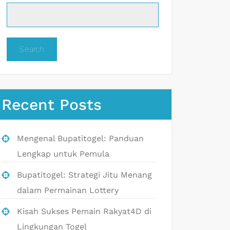
Search
Recent Posts
Mengenal Bupatitogel: Panduan
Lengkap untuk Pemula
Bupatitogel: Strategi Jitu Menang
dalam Permainan Lottery
Kisah Sukses Pemain Rakyat4D di
Lingkungan Togel