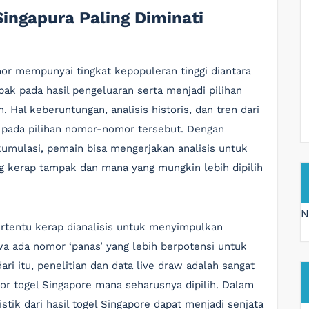
ingapura Paling Diminati
or mempunyai tingkat kepopuleran tinggi diantara
ak pada hasil pengeluaran serta menjadi pilihan
Hal keberuntungan, analisis historis, dan tren dari
pada pilihan nomor-nomor tersebut. Dengan
kumulasi, pemain bisa mengerjakan analisis untuk
kerap tampak dan mana yang mungkin lebih dipilih
N
tertentu kerap dianalisis untuk menyimpulkan
a ada nomor ‘panas’ yang lebih berpotensi untuk
ri itu, penelitian dan data live draw adalah sangat
 togel Singapore mana seharusnya dipilih. Dalam
stik dari hasil togel Singapore dapat menjadi senjata