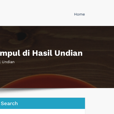
Home
mpul di Hasil Undian
l Undian
Search