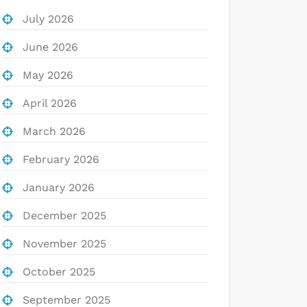
July 2026
June 2026
May 2026
April 2026
March 2026
February 2026
January 2026
December 2025
November 2025
October 2025
September 2025