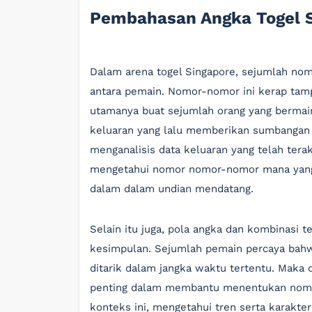
Pembahasan Angka Togel S
Dalam arena togel Singapore, sejumlah nom
antara pemain. Nomor-nomor ini kerap tamp
utamanya buat sejumlah orang yang bermain. 
keluaran yang lalu memberikan sumbangan 
menganalisis data keluaran yang telah tera
mengetahui nomor nomor-nomor mana yang 
dalam dalam undian mendatang.
Selain itu juga, pola angka dan kombinasi 
kesimpulan. Sejumlah pemain percaya bahw
ditarik dalam jangka waktu tertentu. Maka da
penting dalam membantu menentukan nomor
konteks ini, mengetahui tren serta karakteri