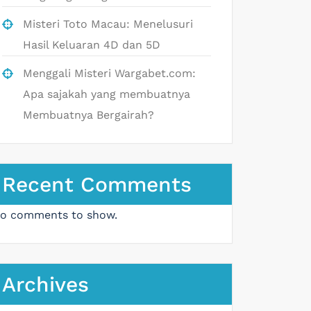
Misteri Toto Macau: Menelusuri
Hasil Keluaran 4D dan 5D
Menggali Misteri Wargabet.com:
Apa sajakah yang membuatnya
Membuatnya Bergairah?
Recent Comments
o comments to show.
Archives