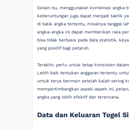
Selain itu, menggunakan kombinasi angka b
keberuntungan juga dapat menjadi taktik ya
di balik angka tertentu, misalnya tanggal lah
angka-angka ini dapat memberikan rasa per
bisa tidak berbasis pada data statistik, ke
yang positif bagi petaruh.
Terakhir, perlu untuk tetap konsisten dala
Lebih baik tentukan anggaran tertentu untu
untuk terus bermain setelah kalah sering k
mempertimbangkan aspek-aspek ini, petar
angka yang lebih efektif dan terencana.
Data dan Keluaran Togel Si