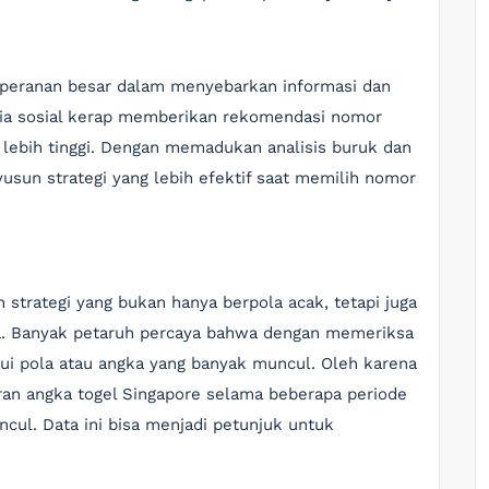
g peranan besar dalam menyebarkan informasi dan
dia sosial kerap memberikan rekomendasi nomor
lebih tinggi. Dengan memadukan analisis buruk dan
usun strategi yang lebih efektif saat memilih nomor
strategi yang bukan hanya berpola acak, tetapi juga
da. Banyak petaruh percaya bahwa dengan memeriksa
ui pola atau angka yang banyak muncul. Oleh karena
aran angka togel Singapore selama beberapa periode
cul. Data ini bisa menjadi petunjuk untuk