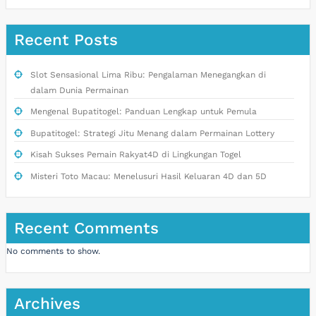
Recent Posts
Slot Sensasional Lima Ribu: Pengalaman Menegangkan di
dalam Dunia Permainan
Mengenal Bupatitogel: Panduan Lengkap untuk Pemula
Bupatitogel: Strategi Jitu Menang dalam Permainan Lottery
Kisah Sukses Pemain Rakyat4D di Lingkungan Togel
Misteri Toto Macau: Menelusuri Hasil Keluaran 4D dan 5D
Recent Comments
No comments to show.
Archives