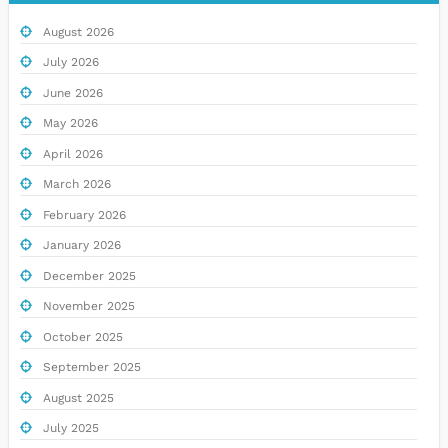
August 2026
July 2026
June 2026
May 2026
April 2026
March 2026
February 2026
January 2026
December 2025
November 2025
October 2025
September 2025
August 2025
July 2025