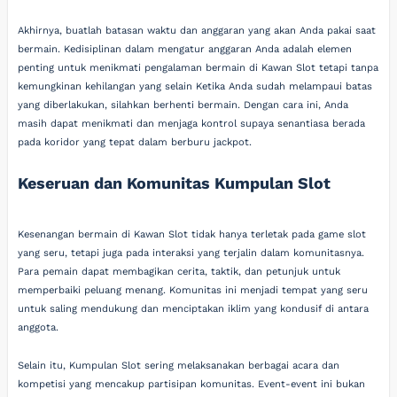
Akhirnya, buatlah batasan waktu dan anggaran yang akan Anda pakai saat
bermain. Kedisiplinan dalam mengatur anggaran Anda adalah elemen
penting untuk menikmati pengalaman bermain di Kawan Slot tetapi tanpa
kemungkinan kehilangan yang selain Ketika Anda sudah melampaui batas
yang diberlakukan, silahkan berhenti bermain. Dengan cara ini, Anda
masih dapat menikmati dan menjaga kontrol supaya senantiasa berada
pada koridor yang tepat dalam berburu jackpot.
Keseruan dan Komunitas Kumpulan Slot
Kesenangan bermain di Kawan Slot tidak hanya terletak pada game slot
yang seru, tetapi juga pada interaksi yang terjalin dalam komunitasnya.
Para pemain dapat membagikan cerita, taktik, dan petunjuk untuk
memperbaiki peluang menang. Komunitas ini menjadi tempat yang seru
untuk saling mendukung dan menciptakan iklim yang kondusif di antara
anggota.
Selain itu, Kumpulan Slot sering melaksanakan berbagai acara dan
kompetisi yang mencakup partisipan komunitas. Event-event ini bukan