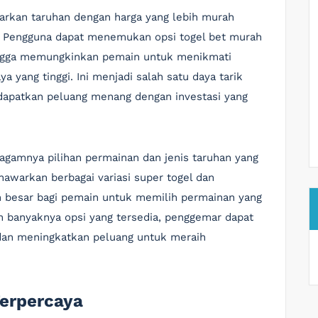
warkan taruhan dengan harga yang lebih murah
. Pengguna dapat menemukan opsi togel bet murah
ingga memungkinkan pemain untuk menikmati
a yang tinggi. Ini menjadi salah satu daya tarik
dapatkan peluang menang dengan investasi yang
eragamnya pilihan permainan dan jenis taruhan yang
nawarkan berbagai variasi super togel dan
 besar bagi pemain untuk memilih permainan yang
n banyaknya opsi yang tersedia, penggemar dapat
an meningkatkan peluang untuk meraih
Terpercaya