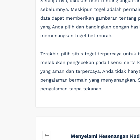
Selanjutnya, lakukan riset tentang angka-a
sebelumnya. Meskipun togel adalah permain
data dapat memberikan gambaran tentang p
yang Anda pilih dan bandingkan dengan ha
memenangkan togel bet murah.
Terakhir, pilih situs togel terpercaya untu
melakukan pengecekan pada lisensi serta k
yang aman dan terpercaya, Anda tidak hany
pengalaman bermain yang menyenangkan. Se
pengalaman tanpa tekanan.
Menyelami Kesenangan Kuda 