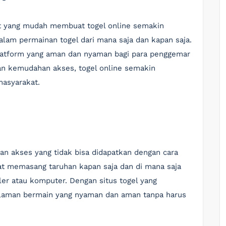
t yang mudah membuat togel online semakin
dalam permainan togel dari mana saja dan kapan saja.
platform yang aman dan nyaman bagi para penggemar
an kemudahan akses, togel online semakin
asyarakat.
n akses yang tidak bisa didapatkan dengan cara
pat memasang taruhan kapan saja dan di mana saja
r atau komputer. Dengan situs togel yang
alaman bermain yang nyaman dan aman tanpa harus