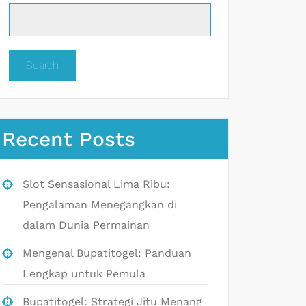
Search
Recent Posts
Slot Sensasional Lima Ribu:
Pengalaman Menegangkan di
dalam Dunia Permainan
Mengenal Bupatitogel: Panduan
Lengkap untuk Pemula
Bupatitogel: Strategi Jitu Menang