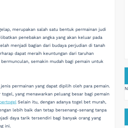
gelap, merupakan salah satu bentuk permainan judi
melibatkan penebakan angka yang akan keluar pada
telah menjadi bagian dari budaya perjudian di tanah
rharap dapat meraih keuntungan dari taruhan
g bermunculan, semakin mudah bagi pemain untuk
jenis permainan yang dapat dipilih oleh para pemain.
N
er togel, yang menawarkan peluang besar bagi pemain
pertogel
Selain itu, dengan adanya togel bet murah,
ngan lebih baik dan tetap bersenang-senang tanpa
adi daya tarik tersendiri bagi banyak orang yang
g ini.