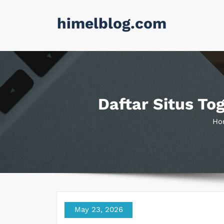
Skip
himelblog.com
to
content
Daftar Situs To
Ho
May 23, 2026