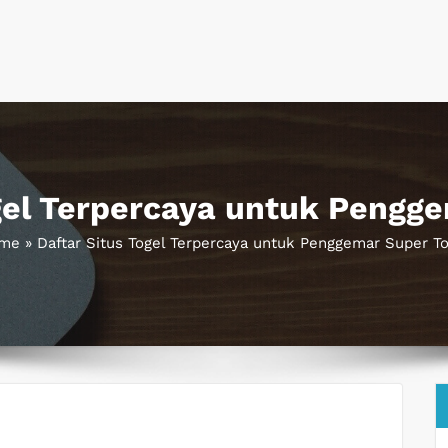
gel Terpercaya untuk Pengg
me
»
Daftar Situs Togel Terpercaya untuk Penggemar Super T