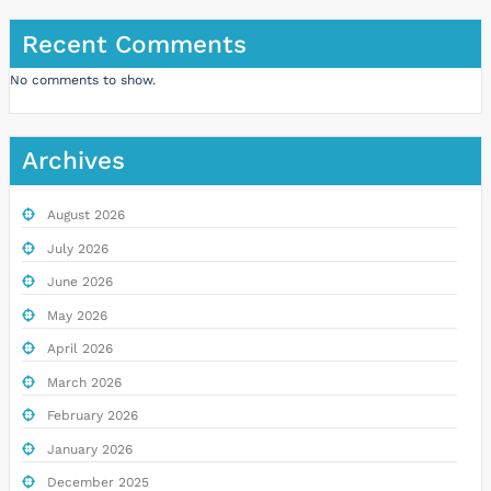
Recent Comments
No comments to show.
Archives
August 2026
July 2026
June 2026
May 2026
April 2026
March 2026
February 2026
January 2026
December 2025