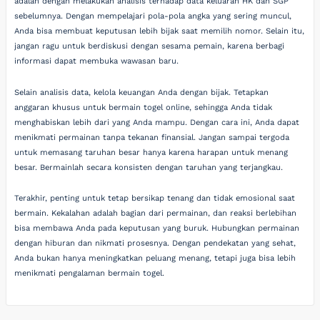
adalah dengan melakukan analisis terhadap data keluaran HK dan SGP
sebelumnya. Dengan mempelajari pola-pola angka yang sering muncul,
Anda bisa membuat keputusan lebih bijak saat memilih nomor. Selain itu,
jangan ragu untuk berdiskusi dengan sesama pemain, karena berbagi
informasi dapat membuka wawasan baru.
Selain analisis data, kelola keuangan Anda dengan bijak. Tetapkan
anggaran khusus untuk bermain togel online, sehingga Anda tidak
menghabiskan lebih dari yang Anda mampu. Dengan cara ini, Anda dapat
menikmati permainan tanpa tekanan finansial. Jangan sampai tergoda
untuk memasang taruhan besar hanya karena harapan untuk menang
besar. Bermainlah secara konsisten dengan taruhan yang terjangkau.
Terakhir, penting untuk tetap bersikap tenang dan tidak emosional saat
bermain. Kekalahan adalah bagian dari permainan, dan reaksi berlebihan
bisa membawa Anda pada keputusan yang buruk. Hubungkan permainan
dengan hiburan dan nikmati prosesnya. Dengan pendekatan yang sehat,
Anda bukan hanya meningkatkan peluang menang, tetapi juga bisa lebih
menikmati pengalaman bermain togel.