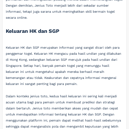
Dengan demikian, Jenius Toto menjadi lebih dari sekadar sumber
informasi, tetapi juga sarana untuk meningkatkan skill bermain togel
secara online.
Keluaran HK dan SGP
Keluaran HK dan SGP merupakan informasi yang sangat dicari oleh para
penggemar togel. Keluaran HK mengacu pada hasil undian yang dilakukan
di Hong Kong, sedangkan keluaran SGP merujuk pada hasil undian dari
Singapore. Setiap hari, banyak pemain togel yang menunggu hasil
keluaran ini untuk mengetahui apakah mereka berhasil meraih
kemenangan atau tidak. Keakuratan dan cepatnya informasi mengenai
keluaran ini sangat penting bagi para pemain.
Dalam konteks jenius toto, kedua hasil keluaran ini sering kali menjadi
acuan utama bagi para pemain untuk membuat prediksi dan strategi
dalam bertaruh. Jenius toto memberikan akses yang mudah dan cepat
untuk mendapatkan informasi tentang keluaran HK dan SGP. Dengan
menggunakan platform ini, pemain dapat melihat hasil-hasil sebelumnya
sehingga dapat menganalisis pola dan mengambil keputusan yang lebih