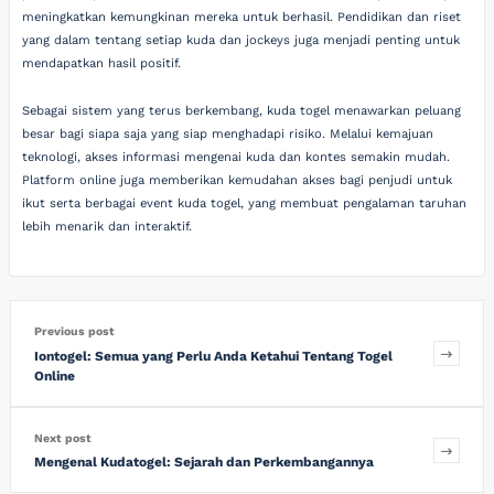
meningkatkan kemungkinan mereka untuk berhasil. Pendidikan dan riset
yang dalam tentang setiap kuda dan jockeys juga menjadi penting untuk
mendapatkan hasil positif.
Sebagai sistem yang terus berkembang, kuda togel menawarkan peluang
besar bagi siapa saja yang siap menghadapi risiko. Melalui kemajuan
teknologi, akses informasi mengenai kuda dan kontes semakin mudah.
Platform online juga memberikan kemudahan akses bagi penjudi untuk
ikut serta berbagai event kuda togel, yang membuat pengalaman taruhan
lebih menarik dan interaktif.
Previous post
Iontogel: Semua yang Perlu Anda Ketahui Tentang Togel
Online
Next post
Mengenal Kudatogel: Sejarah dan Perkembangannya