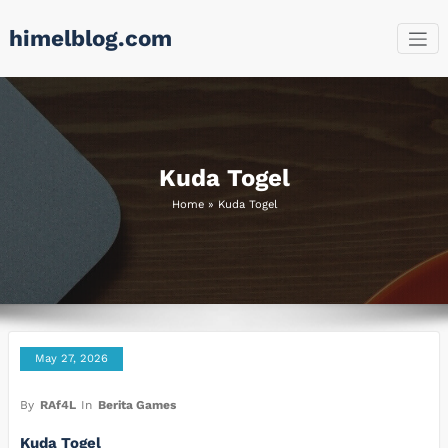
Skip
himelblog.com
to
content
Kuda Togel
Home
»
Kuda Togel
May 27, 2026
By
RAf4L
In
Berita Games
Kuda Togel