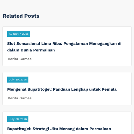
Related Posts
August 7, 2026
Slot Sensasional Lima Ribu: Pengalaman Menegangkan di
dalam Dunia Permainan
Berita Games
July 30, 2026
Mengenal Bupatitogel: Panduan Lengkap untuk Pemula
Berita Games
July 30, 2026
Bupatitogel: Strategi Jitu Menang dalam Permainan