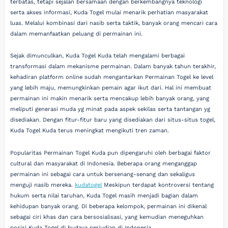
terbatas, tetapi sejalan bersamaan dengan berkembangnya teknologi
serta akses informasi, Kuda Togel mulai menarik perhatian masyarakat
luas. Melalui kombinasi dari nasib serta taktik, banyak orang mencari cara
dalam memanfaatkan peluang di permainan ini.
Sejak dimunculkan, Kuda Togel Kuda telah mengalami berbagai
transformasi dalam mekanisme permainan. Dalam banyak tahun terakhir,
kehadiran platform online sudah mengantarkan Permainan Togel ke level
yang lebih maju, memungkinkan pemain agar ikut dari. Hal ini membuat
permainan ini makin menarik serta mencakup lebih banyak orang, yang
meliputi generasi muda yg minat pada aspek sekilas serta tantangan yg
disediakan. Dengan fitur-fitur baru yang disediakan dari situs-situs togel,
Kuda Togel Kuda terus meningkat mengikuti tren zaman.
Popularitas Permainan Togel Kuda pun dipengaruhi oleh berbagai faktor
cultural dan masyarakat di Indonesia. Beberapa orang menganggap
permainan ini sebagai cara untuk bersenang-senang dan sekaligus
menguji nasib mereka.
kudatogel
Meskipun terdapat kontroversi tentang
hukum serta nilai taruhan, Kuda Togel masih menjadi bagian dalam
kehidupan banyak orang. Di beberapa kelompok, permainan ini dikenal
sebagai ciri khas dan cara bersosialisasi, yang kemudian meneguhkan
posisi Kuda Togel di budaya perjudian di Indonesia.