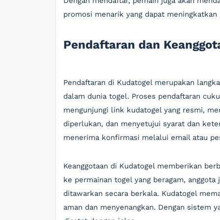
Dengan mendaftar, pemain juga akan menda
promosi menarik yang dapat meningkatkan
Pendaftaran dan Keanggot
Pendaftaran di Kudatogel merupakan langka
dalam dunia togel. Proses pendaftaran cuk
mengunjungi link kudatogel yang resmi, men
diperlukan, dan menyetujui syarat dan ket
menerima konfirmasi melalui email atau pe
Keanggotaan di Kudatogel memberikan berba
ke permainan togel yang beragam, anggota 
ditawarkan secara berkala. Kudatogel mem
aman dan menyenangkan. Dengan sistem yan