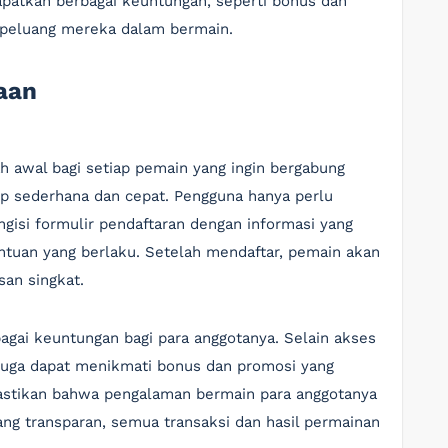
patkan berbagai keuntungan, seperti bonus dan
 peluang mereka dalam bermain.
aan
h awal bagi setiap pemain yang ingin bergabung
up sederhana dan cepat. Pengguna hanya perlu
gisi formulir pendaftaran dengan informasi yang
entuan yang berlaku. Setelah mendaftar, pemain akan
san singkat.
gai keuntungan bagi para anggotanya. Selain akses
juga dapat menikmati bonus dan promosi yang
astikan bahwa pengalaman bermain para anggotanya
g transparan, semua transaksi dan hasil permainan