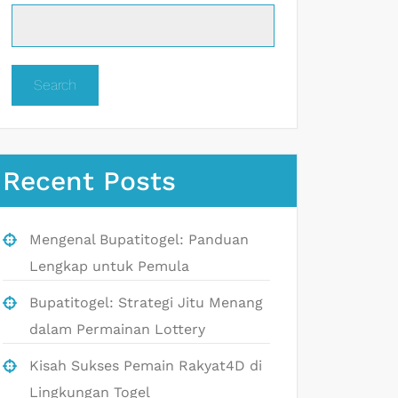
Search
Recent Posts
Mengenal Bupatitogel: Panduan
Lengkap untuk Pemula
Bupatitogel: Strategi Jitu Menang
dalam Permainan Lottery
Kisah Sukses Pemain Rakyat4D di
Lingkungan Togel