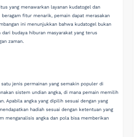
situs yang menawarkan layanan kudatogel dan
 beragam fitur menarik, pemain dapat merasakan
embangan ini menunjukkan bahwa kudatogel bukan
n dari budaya hiburan masyarakat yang terus
gan zaman.
 satu jenis permainan yang semakin populer di
unakan sistem undian angka, di mana pemain memilih
. Apabila angka yang dipilih sesuai dengan yang
mendapatkan hadiah sesuai dengan ketentuan yang
lam menganalisis angka dan pola bisa memberikan